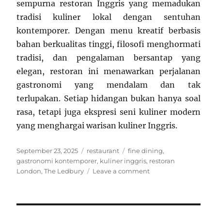
sempurna restoran Inggris yang memadukan
tradisi kuliner lokal dengan sentuhan
kontemporer. Dengan menu kreatif berbasis
bahan berkualitas tinggi, filosofi menghormati
tradisi, dan pengalaman bersantap yang
elegan, restoran ini menawarkan perjalanan
gastronomi yang mendalam dan tak
terlupakan. Setiap hidangan bukan hanya soal
rasa, tetapi juga ekspresi seni kuliner modern
yang menghargai warisan kuliner Inggris.
Posted
Categories
Tags
September 23, 2025
restaurant
fine dining
,
on
gastronomi kontemporer
,
kuliner inggris
,
restoran
on
London
,
The Ledbury
Leave a comment
The
Ledbury
London:
Restoran