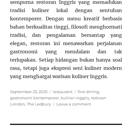
sempurna restoran Inggris yang memadukan
tradisi kuliner lokal dengan sentuhan
kontemporer. Dengan menu kreatif berbasis
bahan berkualitas tinggi, filosofi menghormati
tradisi, dan pengalaman bersantap yang
elegan, restoran ini menawarkan perjalanan
gastronomi yang mendalam dan tak
terlupakan. Setiap hidangan bukan hanya soal
rasa, tetapi juga ekspresi seni kuliner modern
yang menghargai warisan kuliner Inggris.
Posted
Categories
Tags
September 23, 2025
restaurant
fine dining
,
on
gastronomi kontemporer
,
kuliner inggris
,
restoran
on
London
,
The Ledbury
Leave a comment
The
Ledbury
London:
Restoran