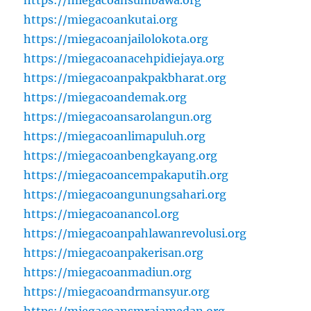
https://miegacoankutai.org
https://miegacoanjailolokota.org
https://miegacoanacehpidiejaya.org
https://miegacoanpakpakbharat.org
https://miegacoandemak.org
https://miegacoansarolangun.org
https://miegacoanlimapuluh.org
https://miegacoanbengkayang.org
https://miegacoancempakaputih.org
https://miegacoangunungsahari.org
https://miegacoanancol.org
https://miegacoanpahlawanrevolusi.org
https://miegacoanpakerisan.org
https://miegacoanmadiun.org
https://miegacoandrmansyur.org
https://miegacoansmrajamedan.org