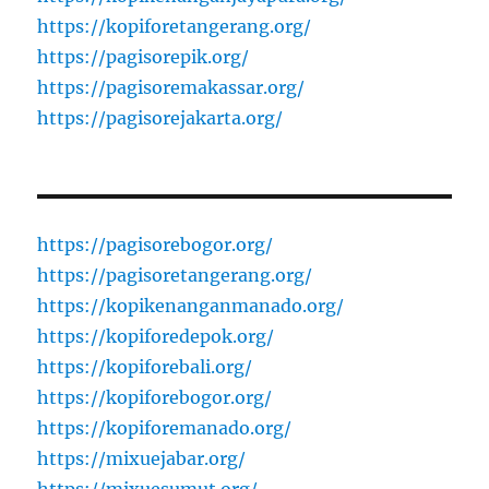
https://kopiforetangerang.org/
https://pagisorepik.org/
https://pagisoremakassar.org/
https://pagisorejakarta.org/
https://pagisorebogor.org/
https://pagisoretangerang.org/
https://kopikenanganmanado.org/
https://kopiforedepok.org/
https://kopiforebali.org/
https://kopiforebogor.org/
https://kopiforemanado.org/
https://mixuejabar.org/
https://mixuesumut.org/