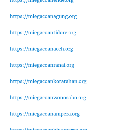
https://miegacoanagung.org
https://miegacoantidore.org
https://miegacoanaceh.org
https://miegacoanranai.org
https://miegacoankotatahan.org
https://miegacoanwonosobo.org
https://miegacoanampera.org
https://miegacoanbinamarga.org