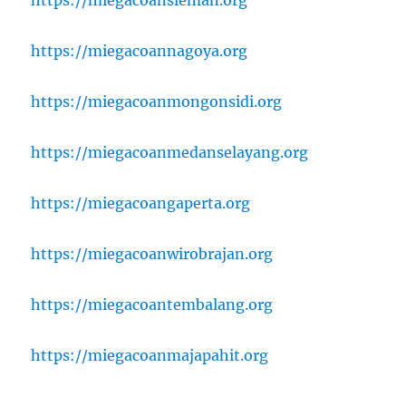
https://miegacoannagoya.org
https://miegacoanmongonsidi.org
https://miegacoanmedanselayang.org
https://miegacoangaperta.org
https://miegacoanwirobrajan.org
https://miegacoantembalang.org
https://miegacoanmajapahit.org