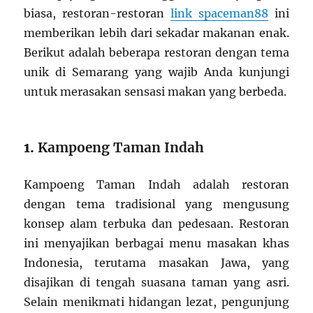
biasa, restoran-restoran
link spaceman88
ini
memberikan lebih dari sekadar makanan enak.
Berikut adalah beberapa restoran dengan tema
unik di Semarang yang wajib Anda kunjungi
untuk merasakan sensasi makan yang berbeda.
1.
Kampoeng Taman Indah
Kampoeng Taman Indah adalah restoran
dengan tema tradisional yang mengusung
konsep alam terbuka dan pedesaan. Restoran
ini menyajikan berbagai menu masakan khas
Indonesia, terutama masakan Jawa, yang
disajikan di tengah suasana taman yang asri.
Selain menikmati hidangan lezat, pengunjung