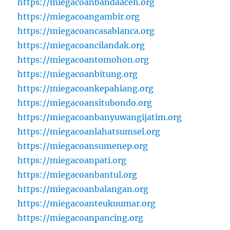
https://miegacoanbandaaceh.org
https://miegacoangambir.org
https://miegacoancasablanca.org
https://miegacoancilandak.org
https://miegacoantomohon.org
https://miegacoanbitung.org
https://miegacoankepahiang.org
https://miegacoansitubondo.org
https://miegacoanbanyuwangijatim.org
https://miegacoanlahatsumsel.org
https://miegacoansumenep.org
https://miegacoanpati.org
https://miegacoanbantul.org
https://miegacoanbalangan.org
https://miegacoanteukuumar.org
https://miegacoanpancing.org