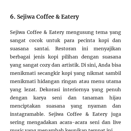
6.
Sejiwa Coffee & Eatery
Sejiwa Coffee & Eatery mengusung tema yang
sangat cocok untuk para pecinta kopi dan
suasana santai. Restoran ini menyajikan
berbagai jenis kopi pilihan dengan suasana
yang sangat cozy dan artistik. Di sini, Anda bisa
menikmati secangkir kopi yang nikmat sambil
menikmati hidangan ringan atau menu utama
yang lezat. Dekorasi interiornya yang penuh
dengan karya seni dan tanaman hijau
menciptakan suasana yang nyaman dan
instagramable. Sejiwa Coffee & Eatery juga
sering mengadakan acara-acara seni dan live
music yang menambah keunikan tempat ini.