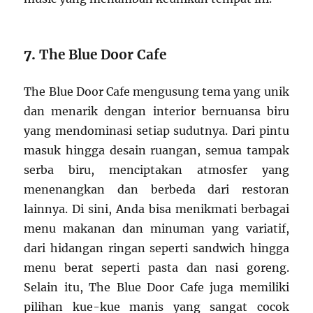
7.
The Blue Door Cafe
The Blue Door Cafe mengusung tema yang unik
dan menarik dengan interior bernuansa biru
yang mendominasi setiap sudutnya. Dari pintu
masuk hingga desain ruangan, semua tampak
serba biru, menciptakan atmosfer yang
menenangkan dan berbeda dari restoran
lainnya. Di sini, Anda bisa menikmati berbagai
menu makanan dan minuman yang variatif,
dari hidangan ringan seperti sandwich hingga
menu berat seperti pasta dan nasi goreng.
Selain itu, The Blue Door Cafe juga memiliki
pilihan kue-kue manis yang sangat cocok