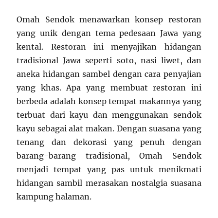
Omah Sendok menawarkan konsep restoran
yang unik dengan tema pedesaan Jawa yang
kental. Restoran ini menyajikan hidangan
tradisional Jawa seperti soto, nasi liwet, dan
aneka hidangan sambel dengan cara penyajian
yang khas. Apa yang membuat restoran ini
berbeda adalah konsep tempat makannya yang
terbuat dari kayu dan menggunakan sendok
kayu sebagai alat makan. Dengan suasana yang
tenang dan dekorasi yang penuh dengan
barang-barang tradisional, Omah Sendok
menjadi tempat yang pas untuk menikmati
hidangan sambil merasakan nostalgia suasana
kampung halaman.