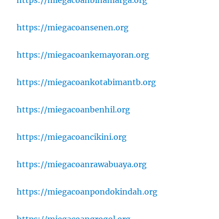
https://miegacoansenen.org
https://miegacoankemayoran.org
https://miegacoankotabimantb.org
https://miegacoanbenhil.org
https://miegacoancikini.org
https://miegacoanrawabuaya.org
https://miegacoanpondokindah.org
https://miegacoangrogol.org