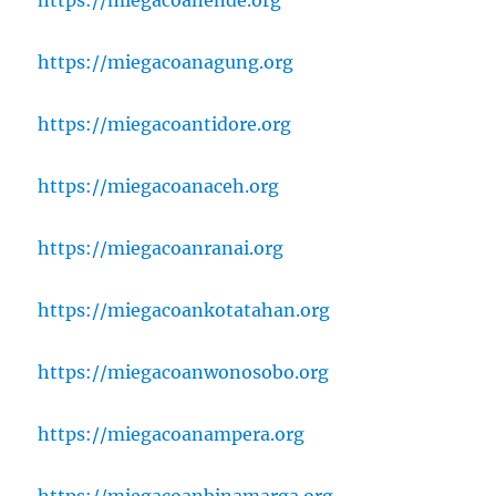
https://miegacoanagung.org
https://miegacoantidore.org
https://miegacoanaceh.org
https://miegacoanranai.org
https://miegacoankotatahan.org
https://miegacoanwonosobo.org
https://miegacoanampera.org
https://miegacoanbinamarga.org