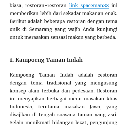
biasa, restoran-restoran
link spaceman88
ini
memberikan lebih dari sekadar makanan enak.
Berikut adalah beberapa restoran dengan tema
unik di Semarang yang wajib Anda kunjungi
untuk merasakan sensasi makan yang berbeda.
1.
Kampoeng Taman Indah
Kampoeng Taman Indah adalah restoran
dengan tema tradisional yang mengusung
konsep alam terbuka dan pedesaan. Restoran
ini menyajikan berbagai menu masakan khas
Indonesia, terutama masakan Jawa, yang
disajikan di tengah suasana taman yang asri.
Selain menikmati hidangan lezat, pengunjung