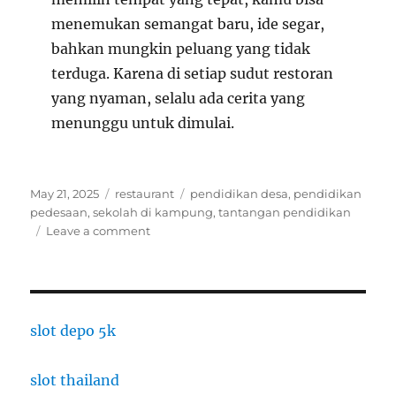
menemukan semangat baru, ide segar,
bahkan mungkin peluang yang tidak
terduga. Karena di setiap sudut restoran
yang nyaman, selalu ada cerita yang
menunggu untuk dimulai.
Posted
Categories
Tags
May 21, 2025
restaurant
pendidikan desa
,
pendidikan
on
pedesaan
,
sekolah di kampung
,
tantangan pendidikan
on
Leave a comment
5
Rekomendasi
Restoran
Hits
yang
slot depo 5k
Cocok
untuk
slot thailand
Anak