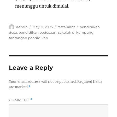
menunggu untuk dimulai.
Author
Posted
Categories
Tags
admin
May 21, 2025
restaurant
pendidikan
on
desa
,
pendidikan pedesaan
,
sekolah di kampung
,
tantangan pendidikan
Leave a Reply
Your email address will not be published.
Required fields
are marked
*
COMMENT
*