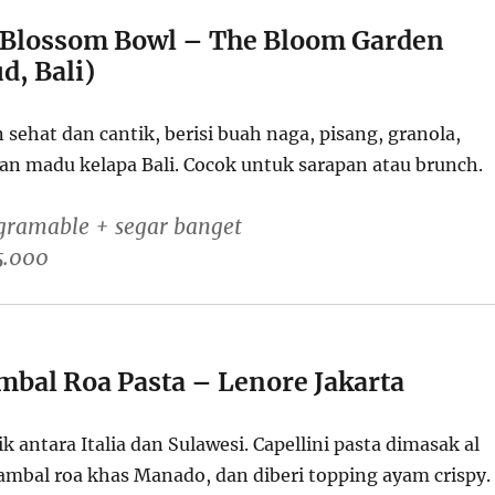
 Blossom Bowl – The Bloom Garden
d, Bali)
sehat dan cantik, berisi buah naga, pisang, granola,
dan madu kelapa Bali. Cocok untuk sarapan atau brunch.
gramable + segar banget
5.000
bal Roa Pasta – Lenore Jakarta
 antara Italia dan Sulawesi. Capellini pasta dimasak al
sambal roa khas Manado, dan diberi topping ayam crispy.