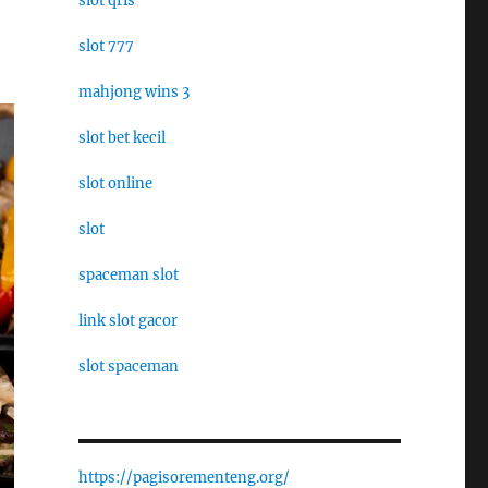
slot qris
slot 777
mahjong wins 3
slot bet kecil
slot online
slot
spaceman slot
link slot gacor
slot spaceman
https://pagisorementeng.org/