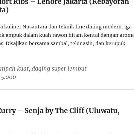
ort Ribs – Lenore Jakarta (Kebayoran
ta)
a kuliner Nusantara dan teknik fine dining modern. Iga
sak empuk dalam kuah rawon hitam kental dengan arom
s. Disajikan bersama sambal, telur asin, dan kerupuk
empah kuat, daging super lembut
45.000
urry – Senja by The Cliff (Uluwatu,