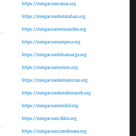
https://miegacoanranai.org
https://miegacoankotatahan.org
https://miegacoanwonosobo.org
https://miegacoanampera.org
https://miegacoanbinamarga.org
https://miegacoansenen.org
https://miegacoankemayoran.org
https://miegacoankotabimantb.org
https://miegacoanbenhil.org
https://miegacoancikini.org
https://miegacoanrawabuaya.org