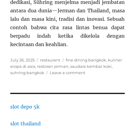
dedikasi, Sühring menjelma menjadi jembatan
antara dua dunia—Jerman dan Thailand, masa
lalu dan masa kini, tradisi dan inovasi. Sebuah
contoh bahwa cita rasa lintas benua dapat
berpadu indah ketika dikelola dengan
kecintaan dan keahlian.
Posted
Categories
Tags
July 26, 2025
restaurant
fine dining bangkok
,
kuliner
on
eropa di asia
,
restoran jerman
,
saudara kembar koki
,
on
suhring bangkok
Leave a comment
Sühring,
Bangkok:
Dua
Saudara
Jerman
slot depo 5k
yang
Menghidupkan
slot thailand
Klasik
Jerman