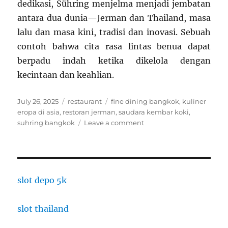
dedikasi, Sühring menjelma menjadi jembatan
antara dua dunia—Jerman dan Thailand, masa
lalu dan masa kini, tradisi dan inovasi. Sebuah
contoh bahwa cita rasa lintas benua dapat
berpadu indah ketika dikelola dengan
kecintaan dan keahlian.
Posted
Categories
Tags
July 26, 2025
restaurant
fine dining bangkok
,
kuliner
on
eropa di asia
,
restoran jerman
,
saudara kembar koki
,
on
suhring bangkok
Leave a comment
Sühring,
Bangkok:
Dua
Saudara
Jerman
slot depo 5k
yang
Menghidupkan
slot thailand
Klasik
Jerman