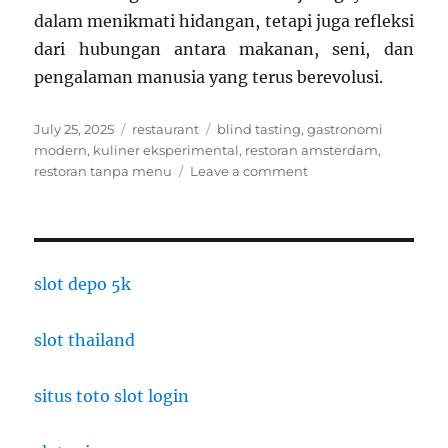
dalam menikmati hidangan, tetapi juga refleksi
dari hubungan antara makanan, seni, dan
pengalaman manusia yang terus berevolusi.
Posted
Categories
Tags
July 25, 2025
restaurant
blind tasting
,
gastronomi
on
modern
,
kuliner eksperimental
,
restoran amsterdam
,
on
restoran tanpa menu
Leave a comment
Ketika
Restoran
Tak
Punya
Menu:
slot depo 5k
Eksperimen
Kuliner
slot thailand
“Blind
Tasting”
di
situs toto slot login
Amsterdam