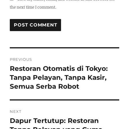
the next time I comment.
Post
PREVIOUS
navigation
Restoran Otomatis di Tokyo:
Previous
post:
Tanpa Pelayan, Tanpa Kasir,
Semua Serba Robot
NEXT
Dapur Tertutup: Restoran
Next
post: