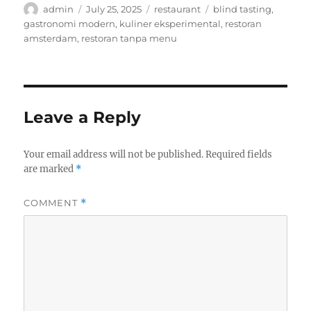
Author
Posted
Categories
Tags
admin
July 25, 2025
restaurant
blind tasting
,
on
gastronomi modern
,
kuliner eksperimental
,
restoran
amsterdam
,
restoran tanpa menu
Leave a Reply
Your email address will not be published.
Required fields
are marked
*
COMMENT
*