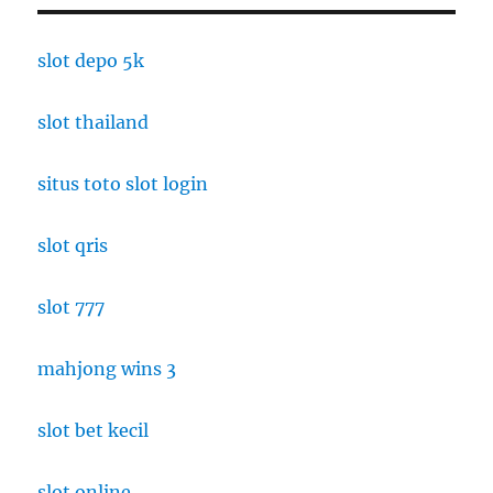
Jakarta:
Menikmati
Kelezatan
slot depo 5k
Kuliner
Jepang
slot thailand
dalam
Nuansa
Autentik
situs toto slot login
slot qris
slot 777
mahjong wins 3
slot bet kecil
slot online