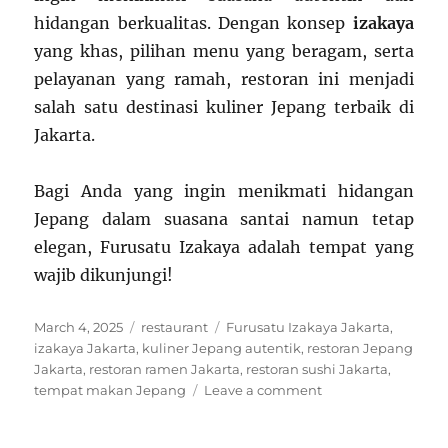
hidangan berkualitas. Dengan konsep
izakaya
yang khas, pilihan menu yang beragam, serta
pelayanan yang ramah, restoran ini menjadi
salah satu destinasi kuliner Jepang terbaik di
Jakarta.
Bagi Anda yang ingin menikmati hidangan
Jepang dalam suasana santai namun tetap
elegan, Furusatu Izakaya adalah tempat yang
wajib dikunjungi!
Posted
Categories
Tags
March 4, 2025
restaurant
Furusatu Izakaya Jakarta
,
on
izakaya Jakarta
,
kuliner Jepang autentik
,
restoran Jepang
Jakarta
,
restoran ramen Jakarta
,
restoran sushi Jakarta
,
on
tempat makan Jepang
Leave a comment
Furusatu
Izakaya