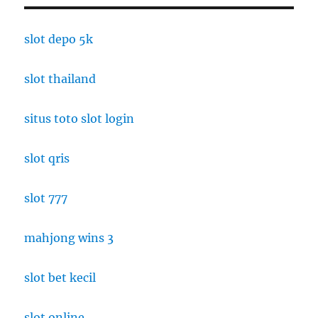
Jakarta:
Menikmati
Kelezatan
slot depo 5k
Kuliner
Jepang
slot thailand
dalam
Nuansa
Autentik
situs toto slot login
slot qris
slot 777
mahjong wins 3
slot bet kecil
slot online