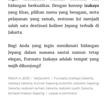
hidangan berkualitas. Dengan konsep
izakaya
yang khas, pilihan menu yang beragam, serta
pelayanan yang ramah, restoran ini menjadi
salah satu destinasi kuliner Jepang terbaik di
Jakarta.
Bagi Anda yang ingin menikmati hidangan
Jepang dalam suasana santai namun tetap
elegan, Furusatu Izakaya adalah tempat yang
wajib dikunjungi!
Posted
Categories
Tags
March 4, 2025
restaurant
Furusatu Izakaya Jakarta
,
on
izakaya Jakarta
,
kuliner Jepang autentik
,
restoran Jepang
Jakarta
,
restoran ramen Jakarta
,
restoran sushi Jakarta
,
on
tempat makan Jepang
Leave a comment
Furusatu
Izakaya