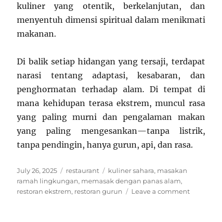
kuliner yang otentik, berkelanjutan, dan
menyentuh dimensi spiritual dalam menikmati
makanan.
Di balik setiap hidangan yang tersaji, terdapat
narasi tentang adaptasi, kesabaran, dan
penghormatan terhadap alam. Di tempat di
mana kehidupan terasa ekstrem, muncul rasa
yang paling murni dan pengalaman makan
yang paling mengesankan—tanpa listrik,
tanpa pendingin, hanya gurun, api, dan rasa.
Posted
Categories
Tags
July 26, 2025
restaurant
kuliner sahara
,
masakan
on
ramah lingkungan
,
memasak dengan panas alam
,
on
restoran ekstrem
,
restoran gurun
Leave a comment
Gurun,
Api,
dan