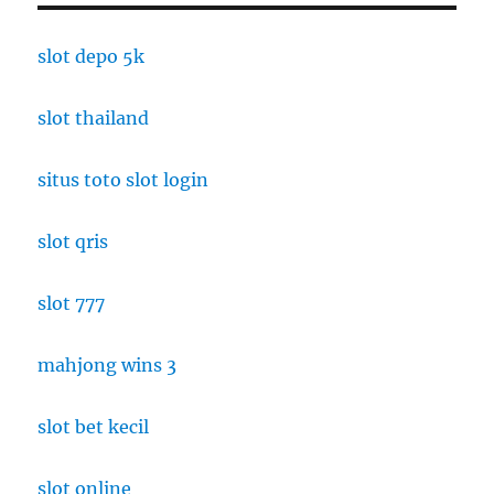
Rasa:
Restoran
slot depo 5k
di
Tengah
slot thailand
Sahara
yang
Masakny
situs toto slot login
Pakai
Panas
Alam
slot qris
slot 777
mahjong wins 3
slot bet kecil
slot online