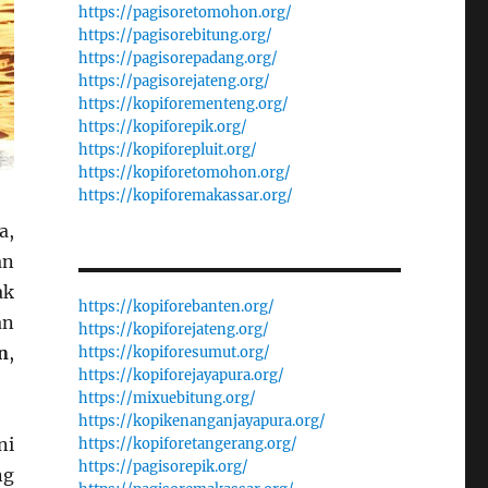
https://pagisoretomohon.org/
https://pagisorebitung.org/
https://pagisorepadang.org/
https://pagisorejateng.org/
https://kopiforementeng.org/
https://kopiforepik.org/
https://kopiforepluit.org/
https://kopiforetomohon.org/
https://kopiforemakassar.org/
a,
an
ak
https://kopiforebanten.org/
an
https://kopiforejateng.org/
n
,
https://kopiforesumut.org/
https://kopiforejayapura.org/
https://mixuebitung.org/
https://kopikenanganjayapura.org/
ni
https://kopiforetangerang.org/
https://pagisorepik.org/
ng