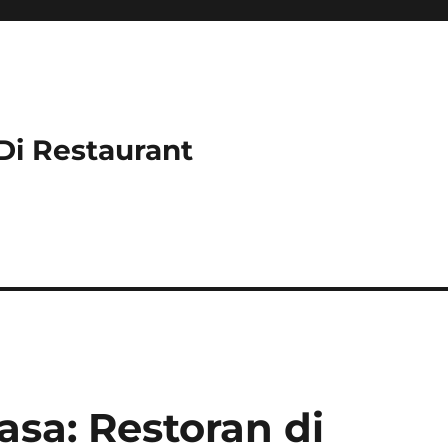
Di Restaurant
asa: Restoran di