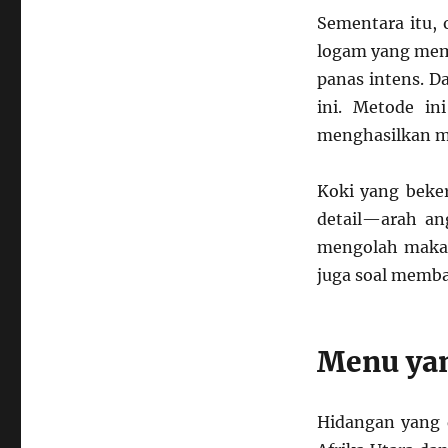
Sementara itu, 
logam yang mema
panas intens. D
ini. Metode i
menghasilkan ma
Koki yang beker
detail—arah ang
mengolah makan
juga soal memba
Menu ya
Hidangan yang d