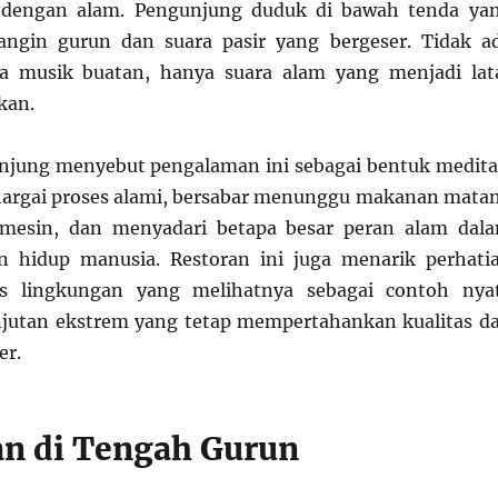
 dengan alam. Pengunjung duduk di bawah tenda ya
 angin gurun dan suara pasir yang bergeser. Tidak a
ada musik buatan, hanya suara alam yang menjadi lat
kan.
njung menyebut pengalaman ini sebagai bentuk medita
rgai proses alami, bersabar menunggu makanan mata
mesin, dan menyadari betapa besar peran alam dal
n hidup manusia. Restoran ini juga menarik perhati
is lingkungan yang melihatnya sebagai contoh nya
njutan ekstrem yang tetap mempertahankan kualitas d
er.
n di Tengah Gurun