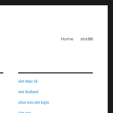
Home
slot88
slot depo 5k
slot thailand
situs toto slot login