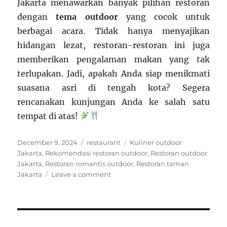
Jakarta menawarkan banyak pilihan restoran
dengan
tema outdoor
yang cocok untuk
berbagai acara. Tidak hanya menyajikan
hidangan lezat, restoran-restoran ini juga
memberikan pengalaman makan yang tak
terlupakan. Jadi, apakah Anda siap menikmati
suasana asri di tengah kota? Segera
rencanakan kunjungan Anda ke salah satu
tempat di atas!
Posted
Categories
Tags
December 9, 2024
restaurant
Kuliner outdoor
on
Jakarta
,
Rekomendasi restoran outdoor
,
Restoran outdoor
Jakarta
,
Restoran romantis outdoor
,
Restoran taman
on
Jakarta
Leave a comment
Restoran
dengan
Tema
Outdoor
di