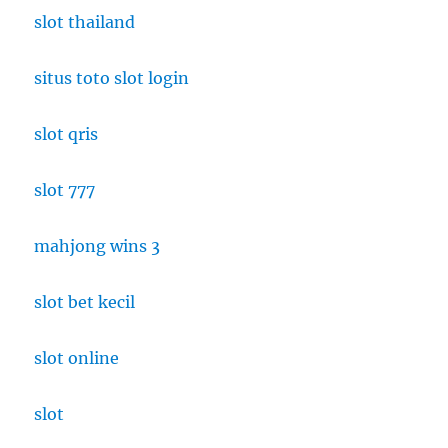
slot thailand
Rasa
Makanannya
Gak
situs toto slot login
Main-
Main!
slot qris
slot 777
mahjong wins 3
slot bet kecil
slot online
slot