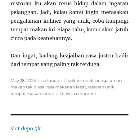
restoran itu akan terus hidup dalam ingatan
pelanggan. Jadi, kalau kamu ingin merasakan
pengalaman kuliner yang unik, coba kunjungi
tempat makan ini. Siapa tahu, kamu akan jatuh
cinta pada keanehannya.
Dan ingat, kadang
keajaiban rasa
justru hadir
dari tempat yang paling tak terduga.
Posted
Categories
Tags
May 28, 2025
restaurant
kuliner enak
,
pengalaman
on
makan tak biasa
,
rasa makanan lezat
,
restoran unik
,
on
tempat makan ramai
Leave a comment
Restoran
Rame
Banget
Padahal
Tempatnya
slot depo 5k
Ajaib,
Tapi