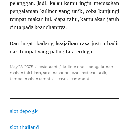
pelanggan. Jadi, kalau kamu ingin merasakan
pengalaman kuliner yang unik, coba kunjungi
tempat makan ini. Siapa tahu, kamu akan jatuh
cinta pada keanehannya.
Dan ingat, kadang
keajaiban rasa
justru hadir
dari tempat yang paling tak terduga.
Posted
Categories
Tags
May 28, 2025
restaurant
kuliner enak
,
pengalaman
on
makan tak biasa
,
rasa makanan lezat
,
restoran unik
,
on
tempat makan ramai
Leave a comment
Restoran
Rame
Banget
Padahal
Tempatnya
slot depo 5k
Ajaib,
Tapi
slot thailand
Rasa