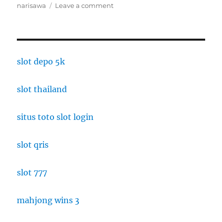
on
narisawa
Leave a comment
Narisawa
Tokyo:
Menikmati
Kuliner
Michelin
slot depo 5k
dengan
Konsep
slot thailand
Alam
Jepang
situs toto slot login
slot qris
slot 777
mahjong wins 3