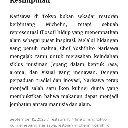
Kesimpulan
Narisawa di Tokyo bukan sekadar restoran
berbintang Michelin, tetapi sebuah
representasi filosofi hidup yang menempatkan
alam sebagai pusat inspirasi. Melalui hidangan
yang penuh makna, Chef Yoshihiro Narisawa
mengajak tamu untuk merasakan keindahan
siklus musiman Jepang dalam bentuk rasa,
aroma, dan visual yang menawan. Dengan
perpaduan tradisi dan inovasi, Narisawa tetap
menjadi salah satu ikon kuliner dunia yang
membuktikan bahwa makanan dapat menjadi
jembatan antara manusia dan alam.
Posted
Categories
Tags
September 15, 2025
restaurant
fine dining tokyo
,
on
kuliner jepang
,
narisawa
,
restoran michelin
,
yoshihiro