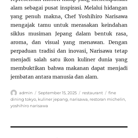
alam sebagai pusat inspirasi. Melalui hidangan
yang penuh makna, Chef Yoshihiro Narisawa
mengajak tamu untuk merasakan keindahan
siklus musiman Jepang dalam bentuk rasa,
aroma, dan visual yang menawan. Dengan
perpaduan tradisi dan inovasi, Narisawa tetap
menjadi salah satu ikon kuliner dunia yang
membuktikan bahwa makanan dapat menjadi
jembatan antara manusia dan alam.
Author
Posted
Categories
Tags
admin
September 15, 2025
restaurant
fine
on
dining tokyo
,
kuliner jepang
,
narisawa
,
restoran michelin
,
yoshihiro narisawa