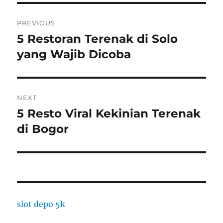
Post
PREVIOUS
navigation
5 Restoran Terenak di Solo
Previous
post:
yang Wajib Dicoba
NEXT
5 Resto Viral Kekinian Terenak
Next
post:
di Bogor
slot depo 5k