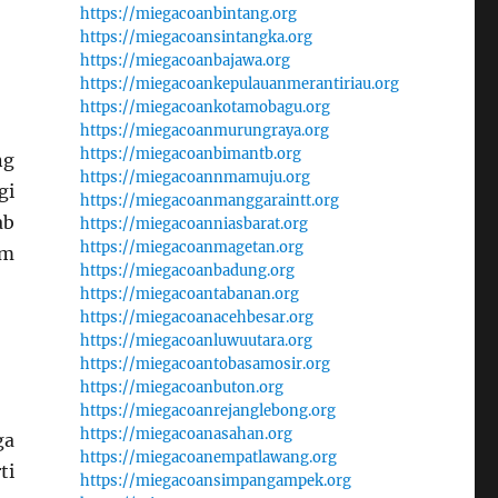
https://miegacoanbintang.org
https://miegacoansintangka.org
https://miegacoanbajawa.org
https://miegacoankepulauanmerantiriau.org
https://miegacoankotamobagu.org
https://miegacoanmurungraya.org
https://miegacoanbimantb.org
ng
https://miegacoannmamuju.org
gi
https://miegacoanmanggaraintt.org
ab
https://miegacoanniasbarat.org
https://miegacoanmagetan.org
um
https://miegacoanbadung.org
https://miegacoantabanan.org
https://miegacoanacehbesar.org
https://miegacoanluwuutara.org
https://miegacoantobasamosir.org
https://miegacoanbuton.org
https://miegacoanrejanglebong.org
https://miegacoanasahan.org
ga
https://miegacoanempatlawang.org
ti
https://miegacoansimpangampek.org