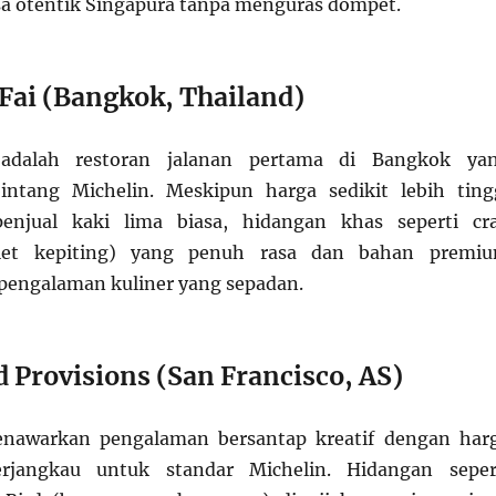
a otentik Singapura tanpa menguras dompet.
 Fai (Bangkok, Thailand)
adalah restoran jalanan pertama di Bangkok ya
ntang Michelin. Meskipun harga sedikit lebih ting
enjual kaki lima biasa, hidangan khas seperti cr
let kepiting) yang penuh rasa dan bahan premi
pengalaman kuliner yang sepadan.
rd Provisions (San Francisco, AS)
enawarkan pengalaman bersantap kreatif dengan har
rjangkau untuk standar Michelin. Hidangan seper