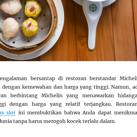
ngalaman bersantap di restoran berstandar Michel
ik dengan kemewahan dan harga yang tinggi. Namun, a
oran berbintang Michelin yang menawarkan hidang
nggi dengan harga yang relatif terjangkau. Restora
s slot
ini membuktikan bahwa Anda dapat menikma
dunia tanpa harus merogoh kocek terlalu dalam.