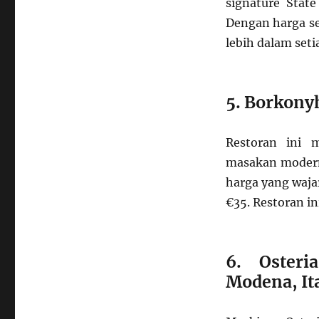
signature State
Dengan harga se
lebih dalam seti
5. Borkony
Restoran ini 
masakan moder
harga yang waja
€35. Restoran in
6. Osteri
Modena, Ita