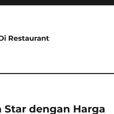
Di Restaurant
n Star dengan Harga