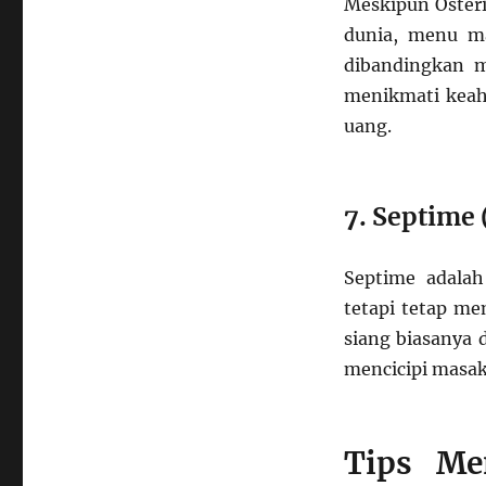
Meskipun Osteri
dunia, menu m
dibandingkan 
menikmati keah
uang.
7. Septime 
Septime adalah
tetapi tetap m
siang biasanya 
mencicipi masak
Tips Me