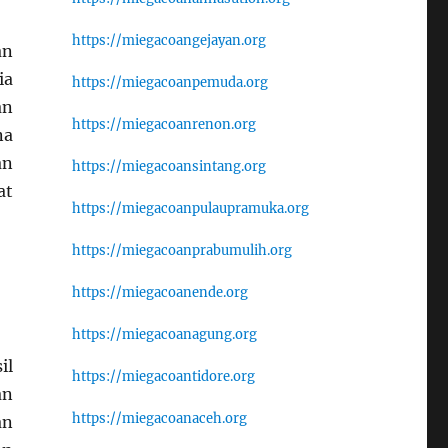
https://miegacoangejayan.org
an
ia
https://miegacoanpemuda.org
an
https://miegacoanrenon.org
na
an
https://miegacoansintang.org
at
https://miegacoanpulaupramuka.org
https://miegacoanprabumulih.org
https://miegacoanende.org
https://miegacoanagung.org
il
https://miegacoantidore.org
an
https://miegacoanaceh.org
an