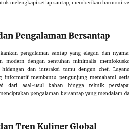
ntuk melengkapi setiap santap, memberikan harmoni ra
dan Pengalaman Bersantap
kankan pengalaman santap yang elegan dan nyama
oran modern dengan sentuhan minimalis memfokusk
a hidangan dan interaksi tamu dengan chef. Layan
ang informatif membantu pengunjung memahami seti
ai dari asal-usul bahan hingga teknik persiapa
 menciptakan pengalaman bersantap yang mendalam d
an Tren Kuliner Global