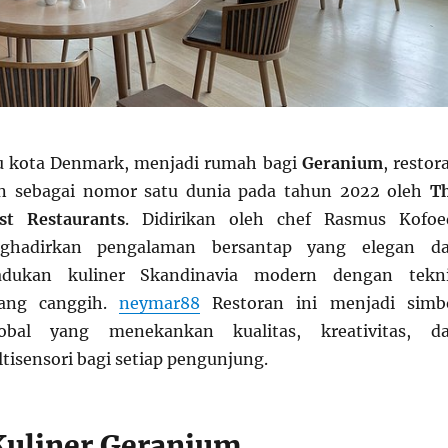
u kota Denmark, menjadi rumah bagi
Geranium
, restor
n sebagai nomor satu dunia pada tahun 2022 oleh
T
st Restaurants
. Didirikan oleh chef Rasmus Kofoe
ghadirkan pengalaman bersantap yang elegan d
adukan kuliner Skandinavia modern dengan tekn
yang canggih.
neymar88
Restoran ini menjadi simb
obal yang menekankan kualitas, kreativitas, d
isensori bagi setiap pengunjung.
 Kuliner Geranium