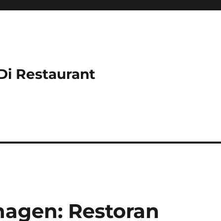
Di Restaurant
agen: Restoran