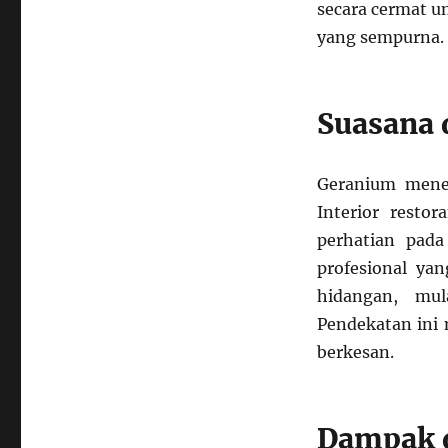
secara cermat u
yang sempurna.
Suasana 
Geranium mene
Interior rest
perhatian pad
profesional y
hidangan, mul
Pendekatan ini
berkesan.
Dampak d