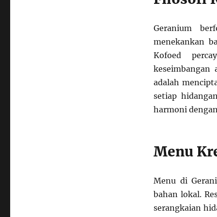
2022
Versi
50
Geranium ber
Best
menekankan bah
Kofoed perca
keseimbangan an
adalah mencipt
setiap hidangan
harmoni dengan 
Menu Kre
Menu di Gerani
bahan lokal. R
serangkaian hid