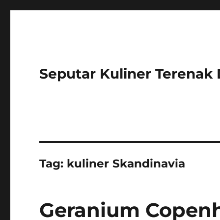
Seputar Kuliner Terenak 
Tag:
kuliner Skandinavia
Geranium Copenh