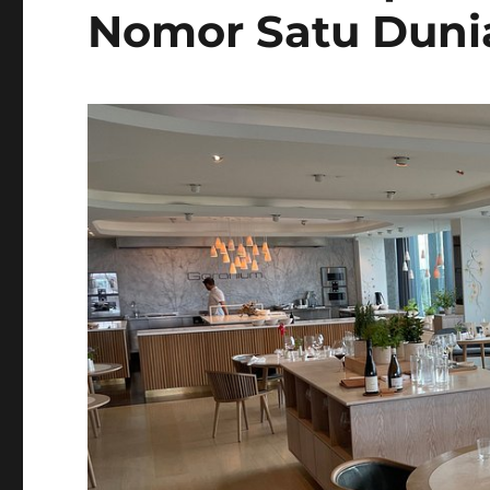
Nomor Satu Dunia