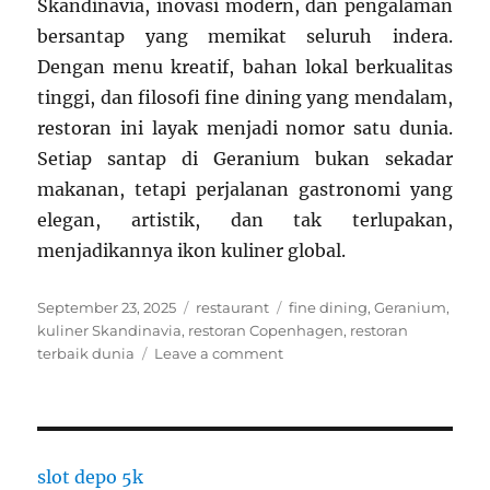
Skandinavia, inovasi modern, dan pengalaman
bersantap yang memikat seluruh indera.
Dengan menu kreatif, bahan lokal berkualitas
tinggi, dan filosofi fine dining yang mendalam,
restoran ini layak menjadi nomor satu dunia.
Setiap santap di Geranium bukan sekadar
makanan, tetapi perjalanan gastronomi yang
elegan, artistik, dan tak terlupakan,
menjadikannya ikon kuliner global.
Posted
Categories
Tags
September 23, 2025
restaurant
fine dining
,
Geranium
,
on
kuliner Skandinavia
,
restoran Copenhagen
,
restoran
on
terbaik dunia
Leave a comment
Geranium
Copenhagen:
Restoran
Nomor
Satu
slot depo 5k
Dunia