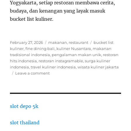
Yogyakarta, setiap restoran membawa cerita,
budaya, dan kenangan yang layak masuk
bucket list kuliner.
Posted
Categories
Tags
February 27, 2026
makanan
,
restaurant
bucket list
on
kuliner
,
fine dining bali
,
kuliner Nusantara
,
makanan
tradisional indonesia
,
pengalaman makan unik
,
restoran
hits indonesia
,
restoran instagramable
,
surga kuliner
indonesia
,
travel kuliner indonesia
,
wisata kuliner jakarta
on
Leave a comment
Surga
Kuliner
Indonesia:
Restoran
Hits
slot depo 5k
dengan
Rasa
slot thailand
dan
Suasana