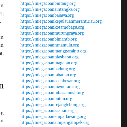
https://miegacoanbintang.org
an
https://miegacoansintangka.org
r,
https://miegacoanbajawa.org
.
https://miegacoankepulauanmerantiriau.org
https://miegacoankotamobagu.org
https://miegacoanmurungraya.org
an
https://miegacoanbimantb.org
an
https://miegacoannmamuju.org
https://miegacoanmanggaraintt.org
a,
https://miegacoanniasbarat.org
https://miegacoanmagetan.org
https://miegacoanbadung.org
https://miegacoantabanan.org
https://miegacoanacehbesar.org
m
https://miegacoanluwuutara.org
https://miegacoantobasamosir.org
https://miegacoanbuton.org
https://miegacoanrejanglebong.org
https://miegacoanasahan.org
ng
https://miegacoanempatlawang.org
an
https://miegacoansimpangampek.org