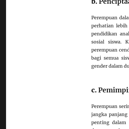
b.
Pencipta
Perempuan dala
perhatian lebi
pendidikan ana
sosial siswa. 
perempuan cende
bagi semua sis
gender dalam du
c.
Pemimpin
Perempuan seri
jangka panjang 
penting dalam