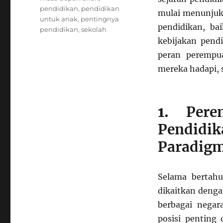
pendidikan
,
pendidikan
mulai menunjuk
untuk anak
,
pentingnya
pendidikan, ba
pendidikan
,
sekolah
kebijakan pend
peran perempu
mereka hadapi, 
1.
Per
Pendid
Paradig
Selama bertahu
dikaitkan denga
berbagai negar
posisi penting 