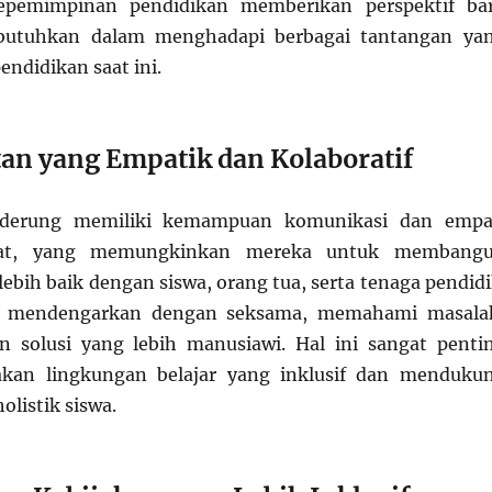
kepemimpinan pendidikan memberikan perspektif ba
ibutuhkan dalam menghadapi berbagai tantangan ya
endidikan saat ini.
an yang Empatik dan Kolaboratif
derung memiliki kemampuan komunikasi dan empa
uat, yang memungkinkan mereka untuk membang
ebih baik dengan siswa, orang tua, serta tenaga pendidi
mendengarkan dengan seksama, memahami masala
 solusi yang lebih manusiawi. Hal ini sangat penti
kan lingkungan belajar yang inklusif dan menduku
listik siswa.