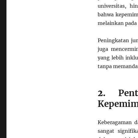
universitas, h
bahwa kepemimpi
melainkan pada
Peningkatan ju
juga mencermi
yang lebih inkl
tanpa memandan
2.
Pen
Kepemim
Keberagaman d
sangat signifi