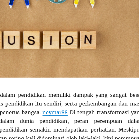
dalam pendidikan memiliki dampak yang sangat bes
as pendidikan itu sendiri, serta perkembangan dan ma
 penerus bangsa.
neymar88
Di tengah transformasi ya
 dalam dunia pendidikan, peran perempuan dal
pendidikan semakin mendapatkan perhatian. Meskip
kan sering kali didominasi oleh laki-laki, kini perempu