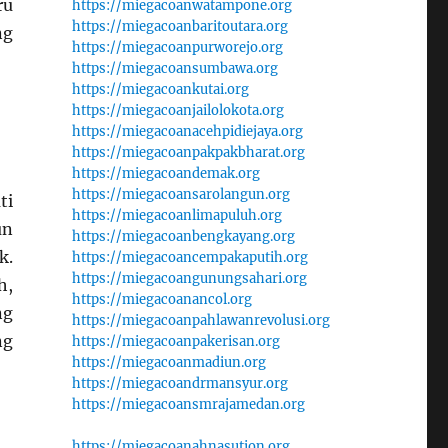
ru
https://miegacoanwatampone.org
https://miegacoanbaritoutara.org
ng
https://miegacoanpurworejo.org
https://miegacoansumbawa.org
https://miegacoankutai.org
https://miegacoanjailolokota.org
https://miegacoanacehpidiejaya.org
https://miegacoanpakpakbharat.org
https://miegacoandemak.org
https://miegacoansarolangun.org
ti
https://miegacoanlimapuluh.org
un
https://miegacoanbengkayang.org
k.
https://miegacoancempakaputih.org
https://miegacoangunungsahari.org
h,
https://miegacoanancol.org
ng
https://miegacoanpahlawanrevolusi.org
ng
https://miegacoanpakerisan.org
https://miegacoanmadiun.org
https://miegacoandrmansyur.org
https://miegacoansmrajamedan.org
https://miegacoanahnasution.org