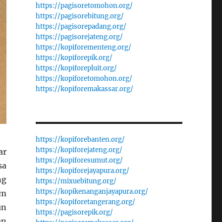
https://pagisoretomohon.org/
https://pagisorebitung.org/
https://pagisorepadang.org/
https://pagisorejateng.org/
https://kopiforementeng.org/
https://kopiforepik.org/
https://kopiforepluit.org/
https://kopiforetomohon.org/
https://kopiforemakassar.org/
https://kopiforebanten.org/
https://kopiforejateng.org/
ar
https://kopiforesumut.org/
sa
https://kopiforejayapura.org/
ng
https://mixuebitung.org/
https://kopikenanganjayapura.org/
am
https://kopiforetangerang.org/
un
https://pagisorepik.org/
an