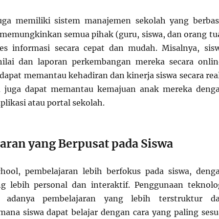
uga memiliki sistem manajemen sekolah yang berbas
 memungkinkan semua pihak (guru, siswa, dan orang tu
s informasi secara cepat dan mudah. Misalnya, sis
nilai dan laporan perkembangan mereka secara onlin
dapat memantau kehadiran dan kinerja siswa secara rea
ua juga dapat memantau kemajuan anak mereka deng
likasi atau portal sekolah.
aran yang Berpusat pada Siswa
hool, pembelajaran lebih berfokus pada siswa, deng
g lebih personal dan interaktif. Penggunaan teknolo
adanya pembelajaran yang lebih terstruktur d
i mana siswa dapat belajar dengan cara yang paling sesu