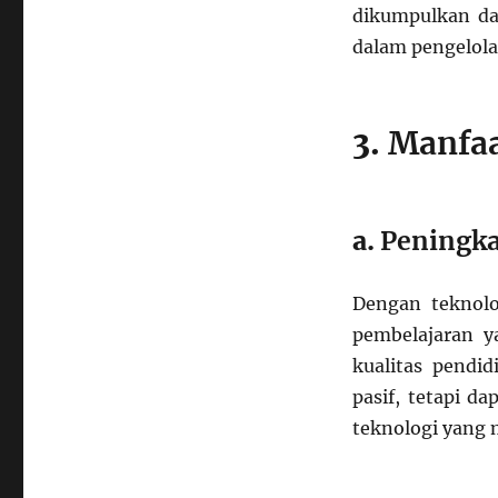
dikumpulkan da
dalam pengelola
3.
Manfaa
a.
Peningka
Dengan teknol
pembelajaran y
kualitas pendi
pasif, tetapi da
teknologi yang