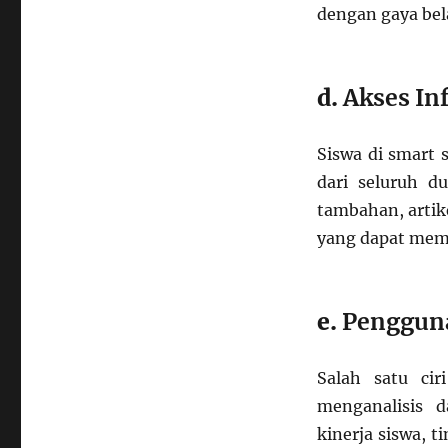
dengan gaya belaj
d.
Akses In
Siswa di smart 
dari seluruh d
tambahan, artik
yang dapat memp
e.
Pengguna
Salah satu ci
menganalisis 
kinerja siswa, 