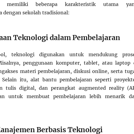
 memiliki beberapa karakteristik utama ya
dengan sekolah tradisional:
an Teknologi dalam Pembelajaran
ol, teknologi digunakan untuk mendukung pros
Misalnya, penggunaan komputer, tablet, atau laptop 
gakses materi pembelajaran, diskusi online, serta tug
 Selain itu, alat bantu pembelajaran seperti proyekt
an tulis digital, dan perangkat augmented reality (A
kan untuk membuat pembelajaran lebih menarik d
anajemen Berbasis Teknologi