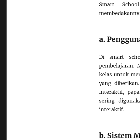
Smart School
membedakannya 
a.
Pengguna
Di smart scho
pembelajaran. 
kelas untuk men
yang diberikan.
interaktif, pap
sering diguna
interaktif.
b.
Sistem M