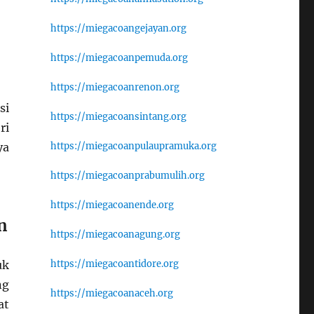
https://miegacoangejayan.org
https://miegacoanpemuda.org
https://miegacoanrenon.org
si
https://miegacoansintang.org
ri
https://miegacoanpulaupramuka.org
ya
https://miegacoanprabumulih.org
https://miegacoanende.org
n
https://miegacoanagung.org
https://miegacoantidore.org
uk
ng
https://miegacoanaceh.org
at