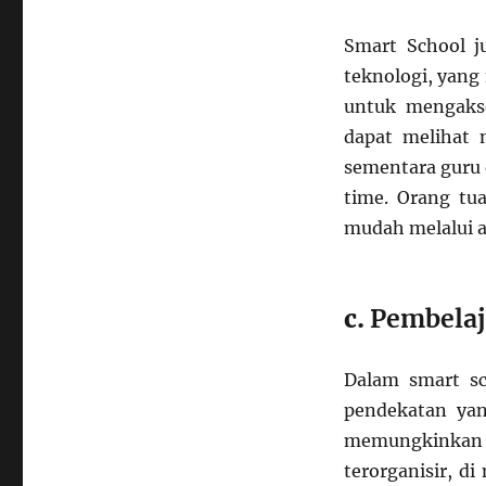
Smart School j
teknologi, yang
untuk mengakse
dapat melihat 
sementara guru 
time. Orang t
mudah melalui ap
c.
Pembelaj
Dalam smart sc
pendekatan yan
memungkinkan 
terorganisir, d