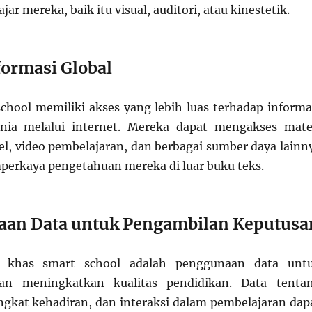
ar mereka, baik itu visual, auditori, atau kinestetik.
formasi Global
school memiliki akses yang lebih luas terhadap informa
unia melalui internet. Mereka dapat mengakses mate
el, video pembelajaran, dan berbagai sumber daya lainn
erkaya pengetahuan mereka di luar buku teks.
an Data untuk Pengambilan Keputusa
ri khas smart school adalah penggunaan data unt
dan meningkatkan kualitas pendidikan. Data tenta
tingkat kehadiran, dan interaksi dalam pembelajaran dap