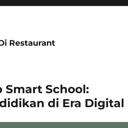
Di Restaurant
 Smart School:
idikan di Era Digital