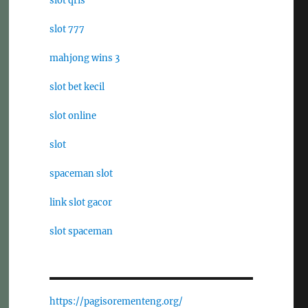
slot qris
slot 777
mahjong wins 3
slot bet kecil
slot online
slot
spaceman slot
link slot gacor
slot spaceman
https://pagisorementeng.org/