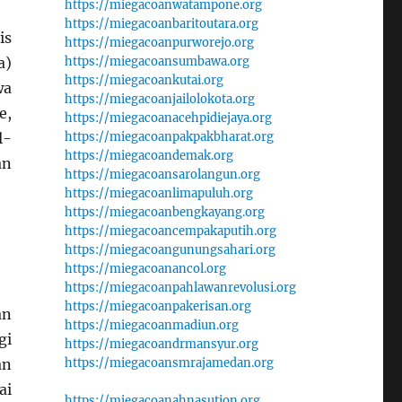
https://miegacoanwatampone.org
https://miegacoanbaritoutara.org
is
https://miegacoanpurworejo.org
https://miegacoansumbawa.org
a)
https://miegacoankutai.org
wa
https://miegacoanjailolokota.org
e,
https://miegacoanacehpidiejaya.org
https://miegacoanpakpakbharat.org
l-
https://miegacoandemak.org
an
https://miegacoansarolangun.org
https://miegacoanlimapuluh.org
https://miegacoanbengkayang.org
https://miegacoancempakaputih.org
https://miegacoangunungsahari.org
https://miegacoanancol.org
https://miegacoanpahlawanrevolusi.org
https://miegacoanpakerisan.org
an
https://miegacoanmadiun.org
gi
https://miegacoandrmansyur.org
https://miegacoansmrajamedan.org
an
ai
https://miegacoanahnasution.org