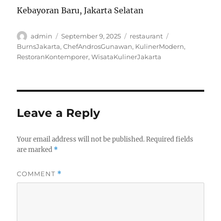
Kebayoran Baru, Jakarta Selatan
Author
Posted
Categories
Tags
admin
September 9, 2025
restaurant
on
BurnsJakarta
,
ChefAndrosGunawan
,
KulinerModern
,
RestoranKontemporer
,
WisataKulinerJakarta
Leave a Reply
Your email address will not be published.
Required fields
are marked
*
COMMENT
*