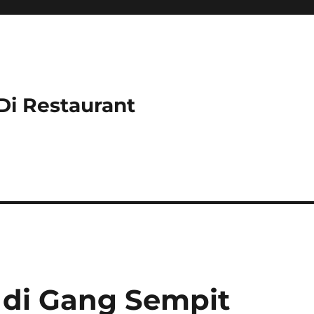
Di Restaurant
 di Gang Sempit