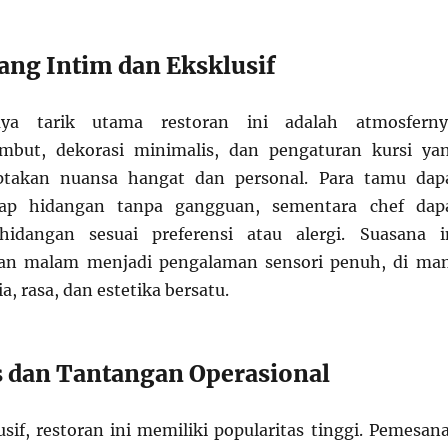
ang Intim dan Eksklusif
ya tarik utama restoran ini adalah atmosferny
mbut, dekorasi minimalis, dan pengaturan kursi ya
ptakan nuansa hangat dan personal. Para tamu dap
iap hidangan tanpa gangguan, sementara chef dap
idangan sesuai preferensi atau alergi. Suasana i
n malam menjadi pengalaman sensori penuh, di ma
a, rasa, dan estetika bersatu.
s dan Tantangan Operasional
sif, restoran ini memiliki popularitas tinggi. Pemesan