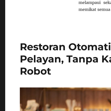
melampaui sek
memikat semua 
Restoran Otomati
Pelayan, Tanpa K
Robot