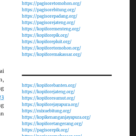
https://pagisoretomohon.org/
https://pagisorebitung.org/
https://pagisorepadang.org/
https://pagisorejateng.org/
https://kopiforementeng.org/
https://kopiforepik.org/
https://kopiforepluit.org/
https://kopiforetomohon.org/
https://kopiforemakassar.org/
ai
n,
https://kopiforebanten.org/
ng
https://kopiforejateng.org/
23
https://kopiforesumut.org/
ng
https://kopiforejayapura.org/
https://mixuebitung.org/
an
https://kopikenanganjayapura.org/
https://kopiforetangerang.org/
https://pagisorepik.org/