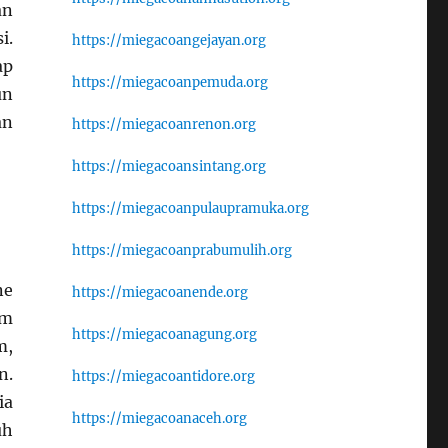
an
i.
https://miegacoangejayan.org
ap
https://miegacoanpemuda.org
un
an
https://miegacoanrenon.org
https://miegacoansintang.org
https://miegacoanpulaupramuka.org
https://miegacoanprabumulih.org
ne
https://miegacoanende.org
am
https://miegacoanagung.org
m,
n.
https://miegacoantidore.org
ia
https://miegacoanaceh.org
uh