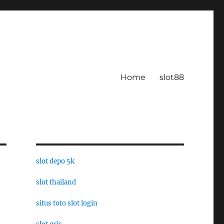
Home
slot88
slot depo 5k
slot thailand
situs toto slot login