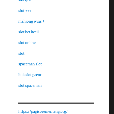
slot qris
slot 777
mahjong wins 3
slot bet kecil
slot online
slot
spaceman slot
link slot gacor
slot spaceman
https://pagisorementeng.org/