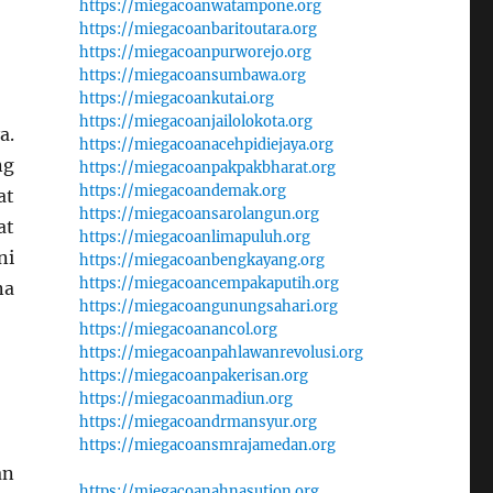
https://miegacoanwatampone.org
https://miegacoanbaritoutara.org
https://miegacoanpurworejo.org
https://miegacoansumbawa.org
https://miegacoankutai.org
https://miegacoanjailolokota.org
a.
https://miegacoanacehpidiejaya.org
ng
https://miegacoanpakpakbharat.org
https://miegacoandemak.org
at
https://miegacoansarolangun.org
at
https://miegacoanlimapuluh.org
ni
https://miegacoanbengkayang.org
https://miegacoancempakaputih.org
na
https://miegacoangunungsahari.org
https://miegacoanancol.org
https://miegacoanpahlawanrevolusi.org
https://miegacoanpakerisan.org
https://miegacoanmadiun.org
https://miegacoandrmansyur.org
https://miegacoansmrajamedan.org
an
https://miegacoanahnasution.org