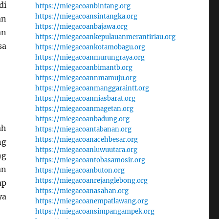
di
https://miegacoanbintang.org
https://miegacoansintangka.org
an
https://miegacoanbajawa.org
an
https://miegacoankepulauanmerantiriau.org
sa
https://miegacoankotamobagu.org
https://miegacoanmurungraya.org
https://miegacoanbimantb.org
https://miegacoannmamuju.org
https://miegacoanmanggaraintt.org
https://miegacoanniasbarat.org
https://miegacoanmagetan.org
https://miegacoanbadung.org
ah
https://miegacoantabanan.org
https://miegacoanacehbesar.org
ng
https://miegacoanluwuutara.org
ng
https://miegacoantobasamosir.org
an
https://miegacoanbuton.org
https://miegacoanrejanglebong.org
ap
https://miegacoanasahan.org
ya
https://miegacoanempatlawang.org
https://miegacoansimpangampek.org