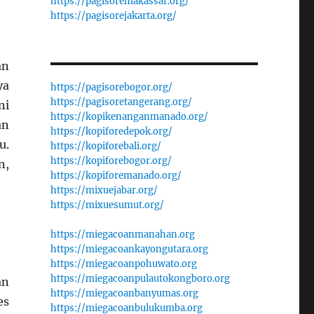
https://pagisoremakassar.org/
https://pagisorejakarta.org/
an
ya
https://pagisorebogor.org/
https://pagisoretangerang.org/
ni
https://kopikenanganmanado.org/
an
https://kopiforedepok.org/
u.
https://kopiforebali.org/
https://kopiforebogor.org/
n,
https://kopiforemanado.org/
https://mixuejabar.org/
https://mixuesumut.org/
https://miegacoanmanahan.org
https://miegacoankayongutara.org
https://miegacoanpohuwato.org
https://miegacoanpulautokongboro.org
an
https://miegacoanbanyumas.org
es
https://miegacoanbulukumba.org