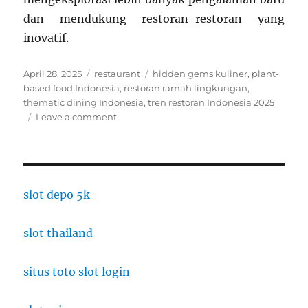
dan mendukung restoran-restoran yang
inovatif.
Posted
Categories
Tags
April 28, 2025
restaurant
hidden gems kuliner
,
plant-
on
based food Indonesia
,
restoran ramah lingkungan
,
thematic dining Indonesia
,
tren restoran Indonesia 2025
on
Leave a comment
Tren
Restoran
di
Indonesia
Tahun
slot depo 5k
2025:
Plant-
slot thailand
Based
Food
hingga
situs toto slot login
Hidden
Gems