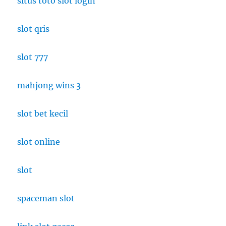
situs toto slot login
SMA
slot qris
slot 777
mahjong wins 3
slot bet kecil
slot online
slot
spaceman slot