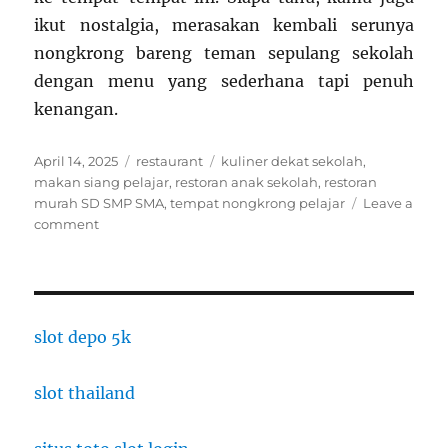
ikut nostalgia, merasakan kembali serunya
nongkrong bareng teman sepulang sekolah
dengan menu yang sederhana tapi penuh
kenangan.
Posted
Categories
Tags
April 14, 2025
restaurant
kuliner dekat sekolah
,
on
makan siang pelajar
,
restoran anak sekolah
,
restoran
murah SD SMP SMA
,
tempat nongkrong pelajar
Leave a
on
comment
Restoran
Favorit
Anak
Sekolah:
Tempat
slot depo 5k
Nongkrong
Murah
slot thailand
Dekat
SD
hingga