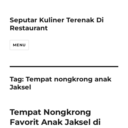
Seputar Kuliner Terenak Di
Restaurant
MENU
Tag:
Tempat nongkrong anak
Jaksel
Tempat Nongkrong
Favorit Anak Jaksel di