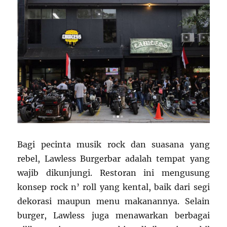
Bagi pecinta musik rock dan suasana yang
rebel, Lawless Burgerbar adalah tempat yang
wajib dikunjungi. Restoran ini mengusung
konsep rock n’ roll yang kental, baik dari segi
dekorasi maupun menu makanannya. Selain
burger, Lawless juga menawarkan berbagai