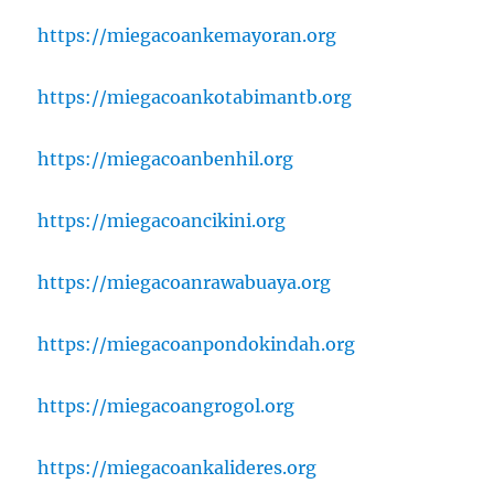
https://miegacoankemayoran.org
https://miegacoankotabimantb.org
https://miegacoanbenhil.org
https://miegacoancikini.org
https://miegacoanrawabuaya.org
https://miegacoanpondokindah.org
https://miegacoangrogol.org
https://miegacoankalideres.org