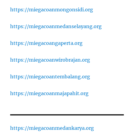
https://miegacoanmongonsidi.org
https://miegacoanmedanselayang.org
https://miegacoangaperta.org
https://miegacoanwirobrajan.org
https://miegacoantembalang.org
https://miegacoanmajapahit.org
https://miegacoanmedankarya.org