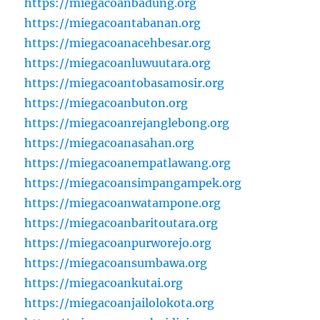
https://miegacoanbadung.org
https://miegacoantabanan.org
https://miegacoanacehbesar.org
https://miegacoanluwuutara.org
https://miegacoantobasamosir.org
https://miegacoanbuton.org
https://miegacoanrejanglebong.org
https://miegacoanasahan.org
https://miegacoanempatlawang.org
https://miegacoansimpangampek.org
https://miegacoanwatampone.org
https://miegacoanbaritoutara.org
https://miegacoanpurworejo.org
https://miegacoansumbawa.org
https://miegacoankutai.org
https://miegacoanjailolokota.org