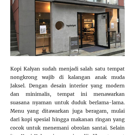
Kopi Kalyan sudah menjadi salah satu tempat
nongkrong wajib di kalangan anak muda
Jaksel. Dengan desain interior yang modern
dan minimalis, tempat ini menawarkan
suasana nyaman untuk duduk berlama-lama.
Menu yang ditawarkan juga beragam, mulai
dari kopi spesial hingga makanan ringan yang
cocok untuk menemani obrolan santai. Selain