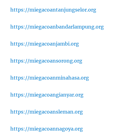
https://miegacoantanjungselor.org
https://miegacoanbandarlampung.org
https://miegacoanjambi.org
https://miegacoansorong.org
https://miegacoanminahasa.org
https://miegacoangianyar.org
https://miegacoansleman.org
https://miegacoannagoya.org