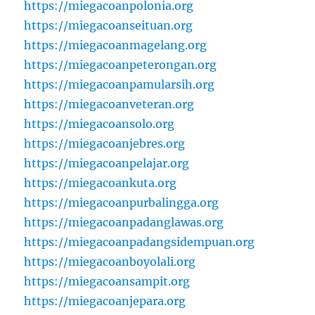
https://miegacoanpolonia.org
https://miegacoanseituan.org
https://miegacoanmagelang.org
https://miegacoanpeterongan.org
https://miegacoanpamularsih.org
https://miegacoanveteran.org
https://miegacoansolo.org
https://miegacoanjebres.org
https://miegacoanpelajar.org
https://miegacoankuta.org
https://miegacoanpurbalingga.org
https://miegacoanpadanglawas.org
https://miegacoanpadangsidempuan.org
https://miegacoanboyolali.org
https://miegacoansampit.org
https://miegacoanjepara.org