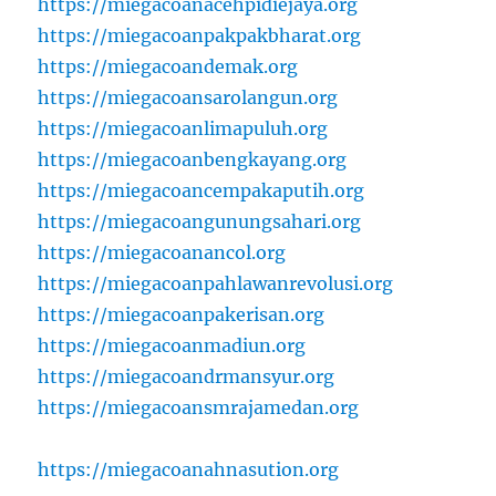
https://miegacoanacehpidiejaya.org
https://miegacoanpakpakbharat.org
https://miegacoandemak.org
https://miegacoansarolangun.org
https://miegacoanlimapuluh.org
https://miegacoanbengkayang.org
https://miegacoancempakaputih.org
https://miegacoangunungsahari.org
https://miegacoanancol.org
https://miegacoanpahlawanrevolusi.org
https://miegacoanpakerisan.org
https://miegacoanmadiun.org
https://miegacoandrmansyur.org
https://miegacoansmrajamedan.org
https://miegacoanahnasution.org