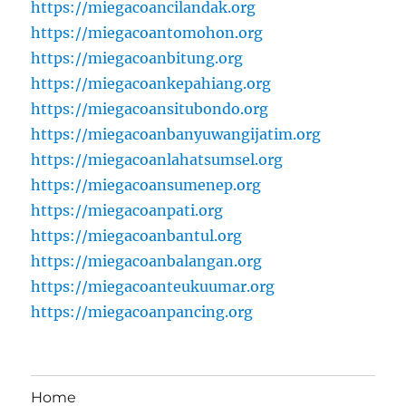
https://miegacoancilandak.org
https://miegacoantomohon.org
https://miegacoanbitung.org
https://miegacoankepahiang.org
https://miegacoansitubondo.org
https://miegacoanbanyuwangijatim.org
https://miegacoanlahatsumsel.org
https://miegacoansumenep.org
https://miegacoanpati.org
https://miegacoanbantul.org
https://miegacoanbalangan.org
https://miegacoanteukuumar.org
https://miegacoanpancing.org
Home