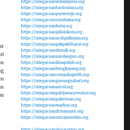
https://miegacoanwatampone.org
https://miegacoanbaritoutara.org
https://miegacoanpurworejo.org
https://miegacoansumbawa.org
https://miegacoankutai.org
https://miegacoanjailolokota.org
https://miegacoanacehpidiejaya.org
https://miegacoanpakpakbharat.org
at
https://miegacoandemak.org
ri
https://miegacoansarolangun.org
an
https://miegacoanlimapuluh.org
https://miegacoanbengkayang.org
ng
https://miegacoancempakaputih.org
im
https://miegacoangunungsahari.org
an
https://miegacoanancol.org
https://miegacoanpahlawanrevolusi.org
ar
https://miegacoanpakerisan.org
https://miegacoanmadiun.org
https://miegacoandrmansyur.org
https://miegacoansmrajamedan.org
https://miegacoanahnasution.org