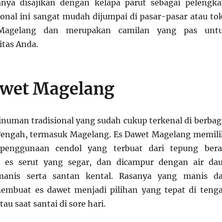
anya disajikan dengan kelapa parut sebagai pelengka
onal ini sangat mudah dijumpai di pasar-pasar atau to
 Magelang dan merupakan camilan yang pas unt
tas Anda.
awet Magelang
numan tradisional yang sudah cukup terkenal di berbag
Tengah, termasuk Magelang. Es Dawet Magelang memili
 penggunaan cendol yang terbuat dari tepung bera
m es serut yang segar, dan dicampur dengan air da
anis serta santan kental. Rasanya yang manis d
mbuat es dawet menjadi pilihan yang tepat di teng
au saat santai di sore hari.