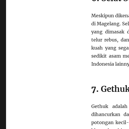
Meskipun dikenal
di Magelang. Se
yang dimasak d
telur rebus, da
kuah yang sega
sedikit asam m
Indonesia lainny
7.
Gethu
Gethuk adalah
dihancurkan d
potongan kecil-