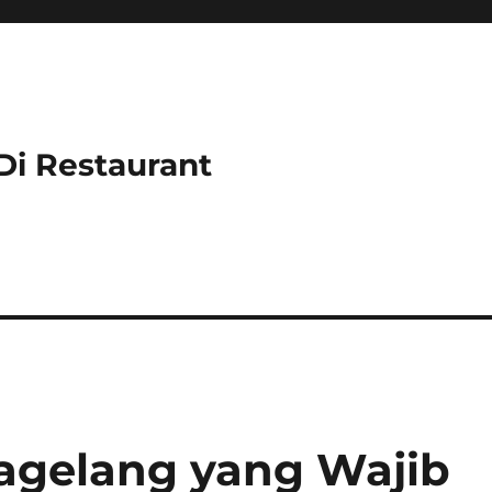
Di Restaurant
Magelang yang Wajib