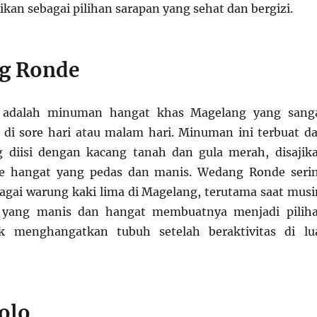
dikan sebagai pilihan sarapan yang sehat dan bergizi.
g Ronde
adalah minuman hangat khas Magelang yang sang
 di sore hari atau malam hari. Minuman ini terbuat da
g diisi dengan kacang tanah dan gula merah, disajik
e hangat yang pedas dan manis. Wedang Ronde seri
bagai warung kaki lima di Magelang, terutama saat mus
a yang manis dan hangat membuatnya menjadi pilih
k menghangatkan tubuh setelah beraktivitas di lu
Solo