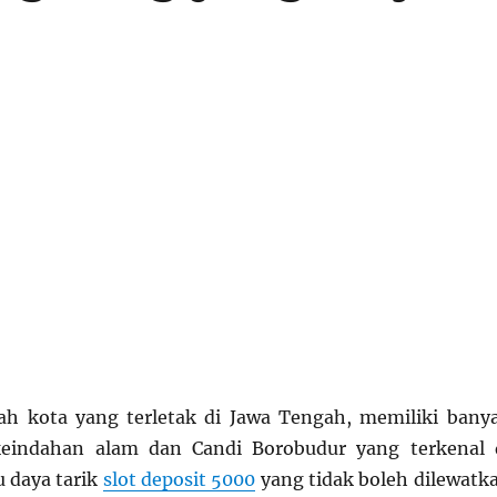
ah kota yang terletak di Jawa Tengah, memiliki bany
keindahan alam dan Candi Borobudur yang terkenal 
u daya tarik
slot deposit 5000
yang tidak boleh dilewatk