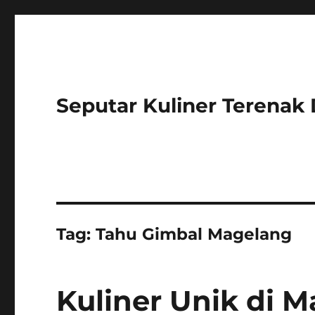
Seputar Kuliner Terenak 
Tag:
Tahu Gimbal Magelang
Kuliner Unik di 