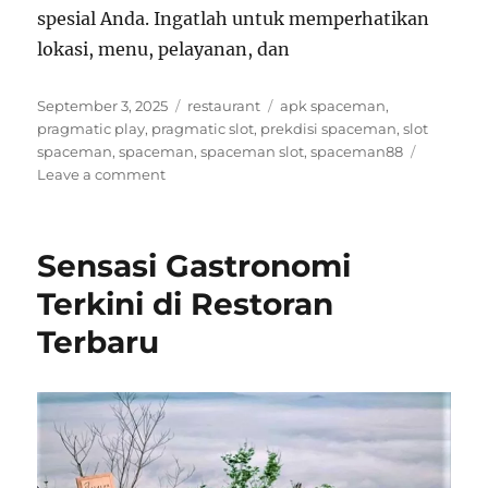
spesial Anda. Ingatlah untuk memperhatikan
lokasi, menu, pelayanan, dan
Posted
Categories
Tags
September 3, 2025
restaurant
apk spaceman
,
on
pragmatic play
,
pragmatic slot
,
prekdisi spaceman
,
slot
spaceman
,
spaceman
,
spaceman slot
,
spaceman88
on
Leave a comment
Menggali
Lebih
Dalam:
Sensasi Gastronomi
Review
Restoran
Terkini di Restoran
Kualitas
Terbaru
Teratas