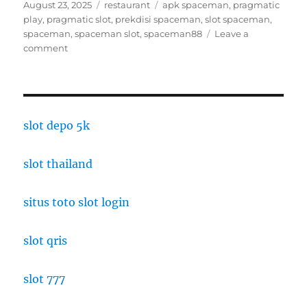
Posted
Categories
Tags
August 23, 2025
restaurant
apk spaceman
,
pragmatic
on
play
,
pragmatic slot
,
prekdisi spaceman
,
slot spaceman
,
spaceman
,
spaceman slot
,
spaceman88
Leave a
on
comment
Sensasi
Gastronomi
Terkini
di
Restoran
slot depo 5k
Terbaru
slot thailand
situs toto slot login
slot qris
slot 777