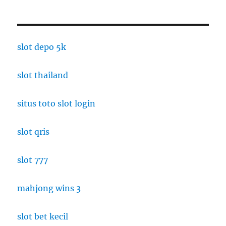
Kelez
Kulin
Kamb
hing
slot depo 5k
Masa
Inter
slot thailand
Terba
situs toto slot login
slot qris
slot 777
mahjong wins 3
slot bet kecil