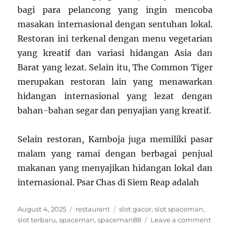
bagi para pelancong yang ingin mencoba
masakan internasional dengan sentuhan lokal.
Restoran ini terkenal dengan menu vegetarian
yang kreatif dan variasi hidangan Asia dan
Barat yang lezat. Selain itu, The Common Tiger
merupakan restoran lain yang menawarkan
hidangan internasional yang lezat dengan
bahan-bahan segar dan penyajian yang kreatif.
Selain restoran, Kamboja juga memiliki pasar
malam yang ramai dengan berbagai penjual
makanan yang menyajikan hidangan lokal dan
internasional. Psar Chas di Siem Reap adalah
Posted
Categories
Tags
August 4, 2025
restaurant
slot gacor
,
slot spaceman
,
on
on
slot terbaru
,
spaceman
,
spaceman88
Leave a comment
Meni