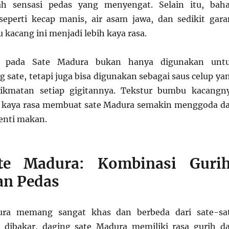
h sensasi pedas yang menyengat. Selain itu, bah
seperti kecap manis, air asam jawa, dan sedikit gar
acang ini menjadi lebih kaya rasa.
 pada Sate Madura bukan hanya digunakan unt
 sate, tetapi juga bisa digunakan sebagai saus celup ya
kmatan setiap gigitannya. Tekstur bumbu kacangn
n kaya rasa membuat sate Madura semakin menggoda d
henti makan.
te Madura: Kombinasi Gurih
an Pedas
ura memang sangat khas dan berbeda dari sate-sa
h dibakar, daging sate Madura memiliki rasa gurih d