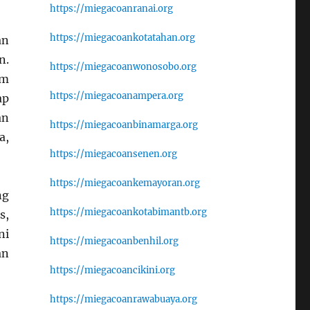
https://miegacoanranai.org
https://miegacoankotatahan.org
an
n.
https://miegacoanwonosobo.org
am
https://miegacoanampera.org
ap
an
https://miegacoanbinamarga.org
a,
https://miegacoansenen.org
https://miegacoankemayoran.org
ng
https://miegacoankotabimantb.org
s,
ni
https://miegacoanbenhil.org
an
https://miegacoancikini.org
https://miegacoanrawabuaya.org