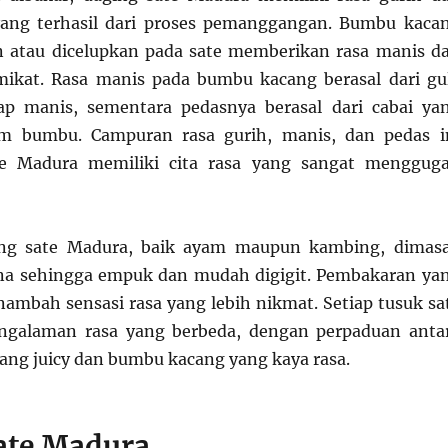
yang terhasil dari proses pemanggangan. Bumbu kaca
n atau dicelupkan pada sate memberikan rasa manis d
ikat. Rasa manis pada bumbu kacang berasal dari gu
p manis, sementara pedasnya berasal dari cabai ya
m bumbu. Campuran rasa gurih, manis, dan pedas i
te Madura memiliki cita rasa yang sangat menggug
ging sate Madura, baik ayam maupun kambing, dimas
a sehingga empuk dan mudah digigit. Pembakaran ya
ambah sensasi rasa yang lebih nikmat. Setiap tusuk sa
galaman rasa yang berbeda, dengan perpaduan anta
yang juicy dan bumbu kacang yang kaya rasa.
Sate Madura