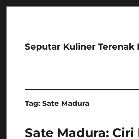
Seputar Kuliner Terenak 
Tag:
Sate Madura
Sate Madura: Cir