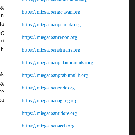
ng
https://miegacoangejayan.org
an
la
https://miegacoanpemuda.org
ng
https://miegacoanrenon.org
ni
ah
https://miegacoansintang.org
https://miegacoanpulaupramuka.org
ak
https://miegacoanprabumulih.org
ng
https://miegacoanende.org
te
ra
https://miegacoanagung.org
https://miegacoantidore.org
https://miegacoanaceh.org