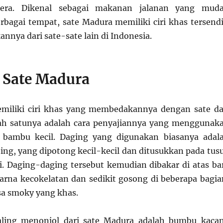
era. Dikenal sebagai makanan jalanan yang mud
rbagai tempat, sate Madura memiliki ciri khas tersendi
nya dari sate-sate lain di Indonesia.
s Sate Madura
miliki ciri khas yang membedakannya dengan sate da
lah satunya adalah cara penyajiannya yang menggunak
i bambu kecil. Daging yang digunakan biasanya adal
ng, yang dipotong kecil-kecil dan ditusukkan pada tus
i. Daging-daging tersebut kemudian dibakar di atas ba
arna kecokelatan dan sedikit gosong di beberapa bagia
a smoky yang khas.
ling menonjol dari sate Madura adalah bumbu kaca