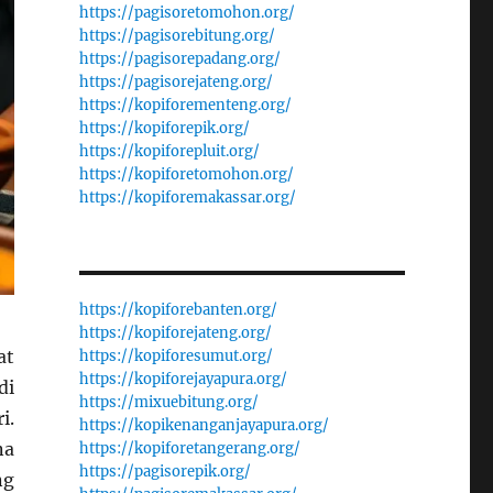
https://pagisoretomohon.org/
https://pagisorebitung.org/
https://pagisorepadang.org/
https://pagisorejateng.org/
https://kopiforementeng.org/
https://kopiforepik.org/
https://kopiforepluit.org/
https://kopiforetomohon.org/
https://kopiforemakassar.org/
https://kopiforebanten.org/
https://kopiforejateng.org/
at
https://kopiforesumut.org/
https://kopiforejayapura.org/
di
https://mixuebitung.org/
i.
https://kopikenanganjayapura.org/
na
https://kopiforetangerang.org/
https://pagisorepik.org/
ng