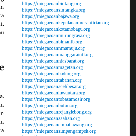
https://miegacoanbintang.org
an
https://miegacoansintangka.org
ta
https://miegacoanbajawa.org
https://miegacoankepulauanmerantiriau.org
t.
https://miegacoankotamobagu.org
au
https://miegacoanmurungraya.org
https://miegacoanbimantb.org
https://miegacoannmamuju.org
https://miegacoanmanggaraintt.org
https://miegacoanniasbarat.org
e
https://miegacoanmagetan.org
https://miegacoanbadung.org
https://miegacoantabanan.org
https://miegacoanacehbesar.org
https://miegacoanluwuutara.org
a.
https://miegacoantobasamosir.org
an
https://miegacoanbuton.org
https://miegacoanrejanglebong.org
an
https://miegacoanasahan.org
an
https://miegacoanempatlawang.org
ra
https://miegacoansimpangampek.org