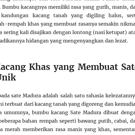
 Bumbu kacangnya memiliki rasa yang gurih, manis, d
 kandungan kacang tanah yang digiling halus, ser
h-rempah khas yang membuat rasanya semakin nikma
 sering kali disajikan dengan lontong (nasi ketupat) at
jadikannya hidangan yang mengenyangkan dan lezat.
acang Khas yang Membuat Sat
Unik
da sate Madura adalah salah satu rahasia kelezatanny
i terbuat dari kacang tanah yang digoreng dan kemudi
da umumnya, bumbu kacang Sate Madura dibuat deng
berapa bahan rempah seperti bawang putih, cabai, d
la merah memberikan rasa manis yang khas, sementa