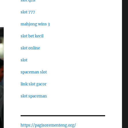
slot qris
slot 777
mahjong wins 3
slot bet kecil
slot online
slot
spaceman slot
link slot gacor
slot spaceman
https://pagisorementeng.org/