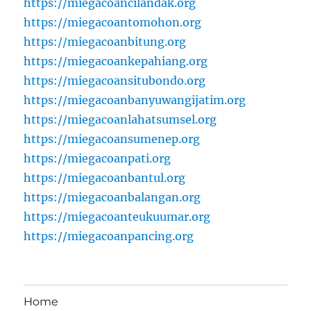
https://miegacoancilandak.org
https://miegacoantomohon.org
https://miegacoanbitung.org
https://miegacoankepahiang.org
https://miegacoansitubondo.org
https://miegacoanbanyuwangijatim.org
https://miegacoanlahatsumsel.org
https://miegacoansumenep.org
https://miegacoanpati.org
https://miegacoanbantul.org
https://miegacoanbalangan.org
https://miegacoanteukuumar.org
https://miegacoanpancing.org
Home