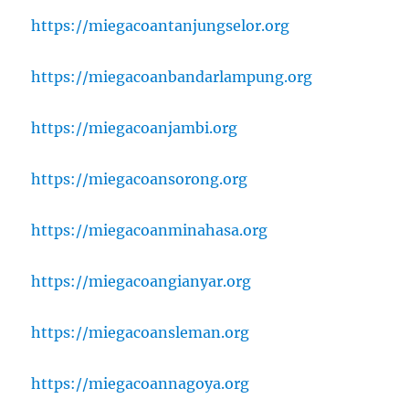
https://miegacoantanjungselor.org
https://miegacoanbandarlampung.org
https://miegacoanjambi.org
https://miegacoansorong.org
https://miegacoanminahasa.org
https://miegacoangianyar.org
https://miegacoansleman.org
https://miegacoannagoya.org