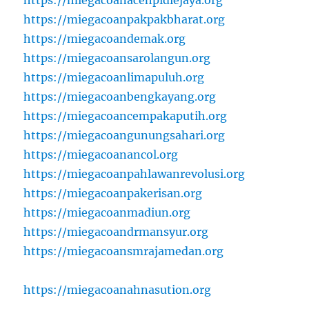
https://miegacoanpakpakbharat.org
https://miegacoandemak.org
https://miegacoansarolangun.org
https://miegacoanlimapuluh.org
https://miegacoanbengkayang.org
https://miegacoancempakaputih.org
https://miegacoangunungsahari.org
https://miegacoanancol.org
https://miegacoanpahlawanrevolusi.org
https://miegacoanpakerisan.org
https://miegacoanmadiun.org
https://miegacoandrmansyur.org
https://miegacoansmrajamedan.org
https://miegacoanahnasution.org