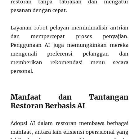
restoran tanpa tabrakan dan mengatur
pesanan dengan cepat.
Layanan robot pelayan meminimalisir antrian
dan mempercepat proses penyajian.
Penggunaan AI juga memungkinkan mereka
mengenali preferensi pelanggan dan
memberikan rekomendasi menu secara
personal.
Manfaat dan Tantangan
Restoran Berbasis AI
Adopsi AI dalam restoran membawa berbagai
manfaat, antara lain efisiensi operasional yang