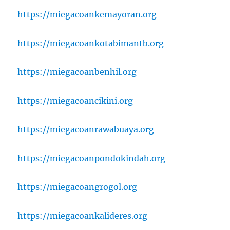
https://miegacoankemayoran.org
https://miegacoankotabimantb.org
https://miegacoanbenhil.org
https://miegacoancikini.org
https://miegacoanrawabuaya.org
https://miegacoanpondokindah.org
https://miegacoangrogol.org
https://miegacoankalideres.org