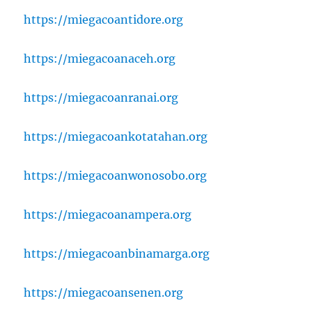
https://miegacoantidore.org
https://miegacoanaceh.org
https://miegacoanranai.org
https://miegacoankotatahan.org
https://miegacoanwonosobo.org
https://miegacoanampera.org
https://miegacoanbinamarga.org
https://miegacoansenen.org