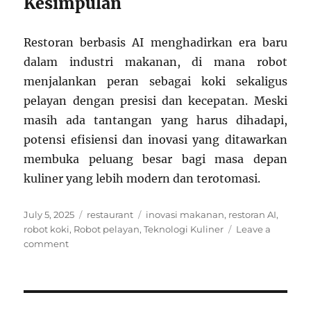
Kesimpulan
Restoran berbasis AI menghadirkan era baru
dalam industri makanan, di mana robot
menjalankan peran sebagai koki sekaligus
pelayan dengan presisi dan kecepatan. Meski
masih ada tantangan yang harus dihadapi,
potensi efisiensi dan inovasi yang ditawarkan
membuka peluang besar bagi masa depan
kuliner yang lebih modern dan terotomasi.
Posted
Categories
Tags
July 5, 2025
restaurant
inovasi makanan
,
restoran AI
,
on
robot koki
,
Robot pelayan
,
Teknologi Kuliner
Leave a
on
comment
Restoran
Berbasis
AI:
Saat