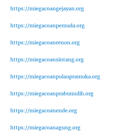
https://miegacoangejayan.org
https://miegacoanpemuda.org
https://miegacoanrenon.org
https://miegacoansintang.org
https://miegacoanpulaupramuka.org
https://miegacoanprabumulih.org
https://miegacoanende.org
https://miegacoanagung.org