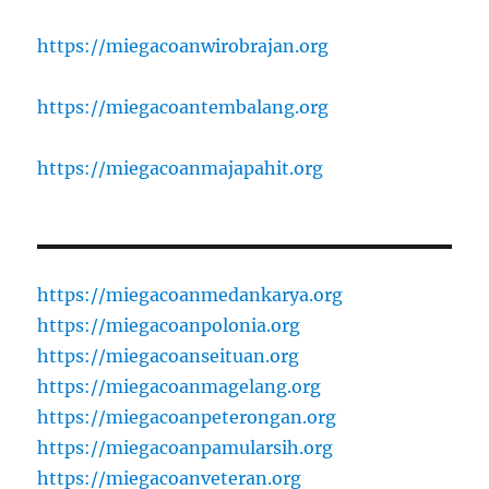
https://miegacoanwirobrajan.org
https://miegacoantembalang.org
https://miegacoanmajapahit.org
https://miegacoanmedankarya.org
https://miegacoanpolonia.org
https://miegacoanseituan.org
https://miegacoanmagelang.org
https://miegacoanpeterongan.org
https://miegacoanpamularsih.org
https://miegacoanveteran.org