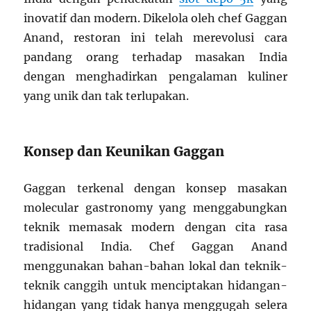
inovatif dan modern. Dikelola oleh chef Gaggan
Anand, restoran ini telah merevolusi cara
pandang orang terhadap masakan India
dengan menghadirkan pengalaman kuliner
yang unik dan tak terlupakan.
Konsep dan Keunikan Gaggan
Gaggan terkenal dengan konsep masakan
molecular gastronomy yang menggabungkan
teknik memasak modern dengan cita rasa
tradisional India. Chef Gaggan Anand
menggunakan bahan-bahan lokal dan teknik-
teknik canggih untuk menciptakan hidangan-
hidangan yang tidak hanya menggugah selera