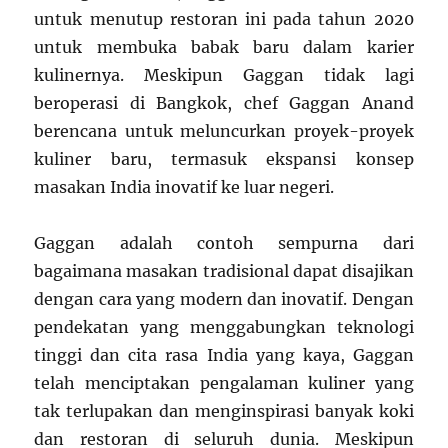
untuk menutup restoran ini pada tahun 2020
untuk membuka babak baru dalam karier
kulinernya. Meskipun Gaggan tidak lagi
beroperasi di Bangkok, chef Gaggan Anand
berencana untuk meluncurkan proyek-proyek
kuliner baru, termasuk ekspansi konsep
masakan India inovatif ke luar negeri.
Gaggan adalah contoh sempurna dari
bagaimana masakan tradisional dapat disajikan
dengan cara yang modern dan inovatif. Dengan
pendekatan yang menggabungkan teknologi
tinggi dan cita rasa India yang kaya, Gaggan
telah menciptakan pengalaman kuliner yang
tak terlupakan dan menginspirasi banyak koki
dan restoran di seluruh dunia. Meskipun