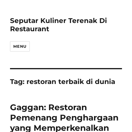
Seputar Kuliner Terenak Di
Restaurant
MENU
Tag:
restoran terbaik di dunia
Gaggan: Restoran
Pemenang Penghargaan
yang Memperkenalkan