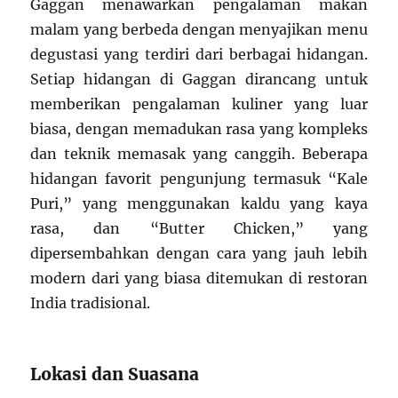
Gaggan menawarkan pengalaman makan
malam yang berbeda dengan menyajikan menu
degustasi yang terdiri dari berbagai hidangan.
Setiap hidangan di Gaggan dirancang untuk
memberikan pengalaman kuliner yang luar
biasa, dengan memadukan rasa yang kompleks
dan teknik memasak yang canggih. Beberapa
hidangan favorit pengunjung termasuk “Kale
Puri,” yang menggunakan kaldu yang kaya
rasa, dan “Butter Chicken,” yang
dipersembahkan dengan cara yang jauh lebih
modern dari yang biasa ditemukan di restoran
India tradisional.
Lokasi dan Suasana