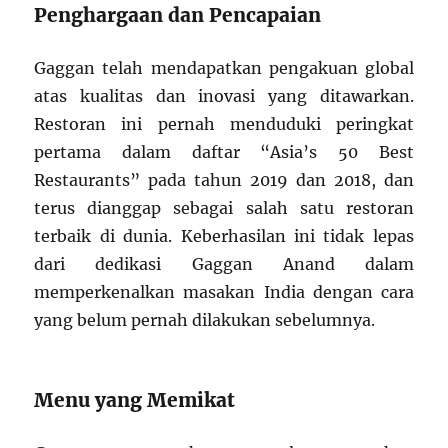
Penghargaan dan Pencapaian
Gaggan telah mendapatkan pengakuan global
atas kualitas dan inovasi yang ditawarkan.
Restoran ini pernah menduduki peringkat
pertama dalam daftar “Asia’s 50 Best
Restaurants” pada tahun 2019 dan 2018, dan
terus dianggap sebagai salah satu restoran
terbaik di dunia. Keberhasilan ini tidak lepas
dari dedikasi Gaggan Anand dalam
memperkenalkan masakan India dengan cara
yang belum pernah dilakukan sebelumnya.
Menu yang Memikat