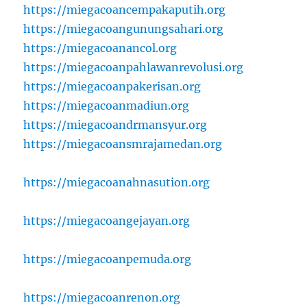
https://miegacoancempakaputih.org
https://miegacoangunungsahari.org
https://miegacoanancol.org
https://miegacoanpahlawanrevolusi.org
https://miegacoanpakerisan.org
https://miegacoanmadiun.org
https://miegacoandrmansyur.org
https://miegacoansmrajamedan.org
https://miegacoanahnasution.org
https://miegacoangejayan.org
https://miegacoanpemuda.org
https://miegacoanrenon.org