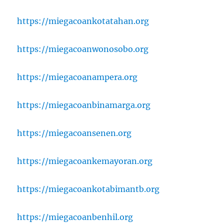
https://miegacoankotatahan.org
https://miegacoanwonosobo.org
https://miegacoanampera.org
https://miegacoanbinamarga.org
https://miegacoansenen.org
https://miegacoankemayoran.org
https://miegacoankotabimantb.org
https://miegacoanbenhil.org