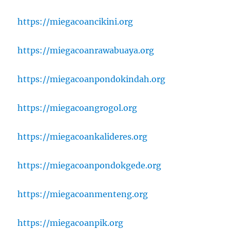
https://miegacoancikini.org
https://miegacoanrawabuaya.org
https://miegacoanpondokindah.org
https://miegacoangrogol.org
https://miegacoankalideres.org
https://miegacoanpondokgede.org
https://miegacoanmenteng.org
https://miegacoanpik.org