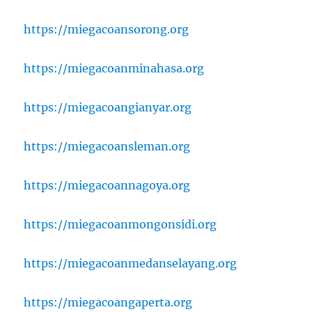
https://miegacoansorong.org
https://miegacoanminahasa.org
https://miegacoangianyar.org
https://miegacoansleman.org
https://miegacoannagoya.org
https://miegacoanmongonsidi.org
https://miegacoanmedanselayang.org
https://miegacoangaperta.org