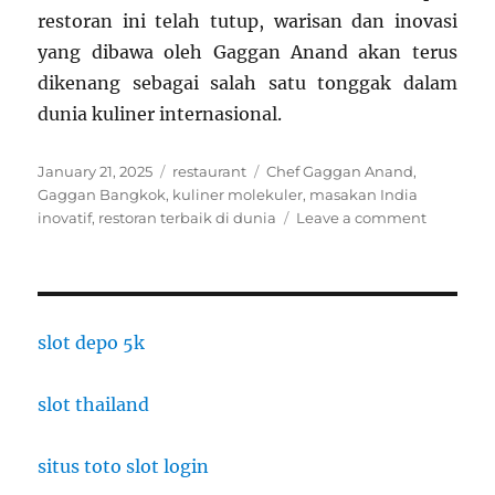
restoran ini telah tutup, warisan dan inovasi
yang dibawa oleh Gaggan Anand akan terus
dikenang sebagai salah satu tonggak dalam
dunia kuliner internasional.
Posted
Categories
Tags
January 21, 2025
restaurant
Chef Gaggan Anand
,
on
Gaggan Bangkok
,
kuliner molekuler
,
masakan India
on
inovatif
,
restoran terbaik di dunia
Leave a comment
Gaggan:
Restoran
Pemena
Penghar
yang
slot depo 5k
Memperk
Masakan
slot thailand
India
Inovatif
situs toto slot login