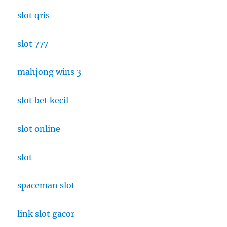
slot qris
slot 777
mahjong wins 3
slot bet kecil
slot online
slot
spaceman slot
link slot gacor