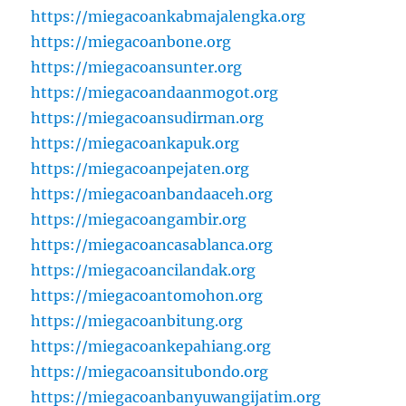
https://miegacoankabmajalengka.org
https://miegacoanbone.org
https://miegacoansunter.org
https://miegacoandaanmogot.org
https://miegacoansudirman.org
https://miegacoankapuk.org
https://miegacoanpejaten.org
https://miegacoanbandaaceh.org
https://miegacoangambir.org
https://miegacoancasablanca.org
https://miegacoancilandak.org
https://miegacoantomohon.org
https://miegacoanbitung.org
https://miegacoankepahiang.org
https://miegacoansitubondo.org
https://miegacoanbanyuwangijatim.org