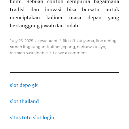
bumi. Sebuah contoh sempurna bagaimana
tradisi dan inovasi bisa bersatu untuk
menciptakan kuliner masa depan yang
bertanggung jawab dan indah.
Posted
Categories
Tags
July 26, 2025
restaurant
filosofi satoyama
,
fine dining
on
ramah lingkungan
,
kuliner jepang
,
narisawa tokyo
,
on
restoran sustainable
Leave a comment
Narisawa,
Tokyo:
Menggali
Filosofi
Satoyama
slot depo 5k
Lewat
Hidangan
slot thailand
Sustainable
Jepang
situs toto slot login