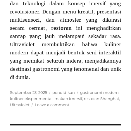
dan teknologi dalam konsep imersif yang
revolusioner. Dengan menu kreatif, presentasi
multisensori, dan atmosfer yang dikurasi
secara cermat,
restoran
ini menghadirkan
santap yang jauh melampaui sekadar rasa.
Ultraviolet membuktikan bahwa kuliner
modern dapat menjadi bentuk seni interaktif
yang memikat seluruh indera, menjadikannya
destinasi gastronomi yang fenomenal dan unik
di dunia.
Posted
Categories
Tags
September 23, 2025
pendidikan
gastronomi modern
,
on
kuliner eksperimental
,
makan imersif
,
restoran Shanghai
,
on
Ultraviolet
Leave a comment
Ultraviolet
Shanghai:
Restoran
Eksperimental