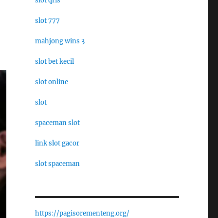
slot qris
slot 777
mahjong wins 3
slot bet kecil
slot online
slot
spaceman slot
link slot gacor
slot spaceman
https://pagisorementeng.org/