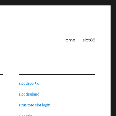
Home
slot88
slot depo 5k
slot thailand
situs toto slot login