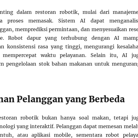
nting dalam restoran robotik, mulai dari manajem
a proses memasak. Sistem AI dapat menganalis
nggan, memprediksi permintaan, dan menyesuaikan res
ime. Robot dapur yang terhubung dengan AI mam
 konsistensi rasa yang tinggi, mengurangi kesalah
a mempercepat waktu pelayanan. Selain itu, AI ju
m pengelolaan stok bahan makanan untuk menguran
an Pelanggan yang Berbeda
storan robotik bukan hanya soal makan, tetapi ju
ologi yang interaktif. Pelanggan dapat memesan melal
sentuh, atau aplikasi mobile, sementara robot pelay