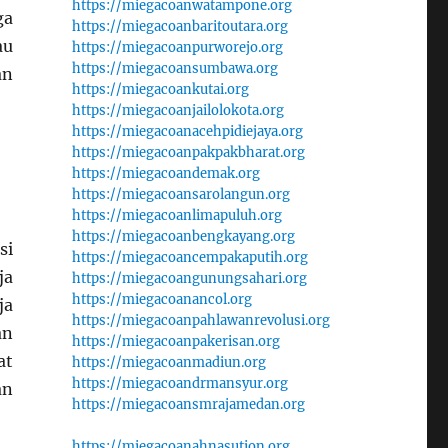
https://miegacoanwatampone.org
ga
https://miegacoanbaritoutara.org
au
https://miegacoanpurworejo.org
https://miegacoansumbawa.org
an
https://miegacoankutai.org
https://miegacoanjailolokota.org
https://miegacoanacehpidiejaya.org
https://miegacoanpakpakbharat.org
https://miegacoandemak.org
https://miegacoansarolangun.org
https://miegacoanlimapuluh.org
https://miegacoanbengkayang.org
si
https://miegacoancempakaputih.org
ja
https://miegacoangunungsahari.org
https://miegacoanancol.org
ja
https://miegacoanpahlawanrevolusi.org
an
https://miegacoanpakerisan.org
at
https://miegacoanmadiun.org
https://miegacoandrmansyur.org
an
https://miegacoansmrajamedan.org
https://miegacoanahnasution.org