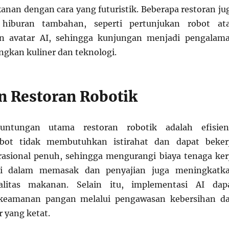
nan dengan cara yang futuristik. Beberapa restoran ju
iburan tambahan, seperti pertunjukan robot at
an avatar AI, sehingga kunjungan menjadi pengalam
gkan kuliner dan teknologi.
n Restoran Robotik
untungan utama restoran robotik adalah efisien
obot tidak membutuhkan istirahat dan dapat beker
asional penuh, sehingga mengurangi biaya tenaga ker
isi dalam memasak dan penyajian juga meningkatk
ualitas makanan. Selain itu, implementasi AI dap
keamanan pangan melalui pengawasan kebersihan d
 yang ketat.