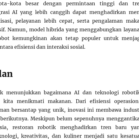
ota-kota besar dengan permintaan tinggi dan tr
egrasi AI yang lebih canggih dapat menghadirkan me
lisasi, pelayanan lebih cepat, serta pengalaman mak
rsif. Namun, model hibrida yang menggabungkan layan
obot kemungkinan akan tetap populer untuk menja
ara efisiensi dan interaksi sosial.
lan
ik menunjukkan bagaimana AI dan teknologi roboti
kita menikmati makanan. Dari efisiensi operasion
man bersantap yang unik, inovasi ini membawa indust
el berikutnya. Meskipun belum sepenuhnya menggantik
usia, restoran robotik menghadirkan tren baru ya
ologi, kreativitas, dan kuliner menjadi satu kesatu