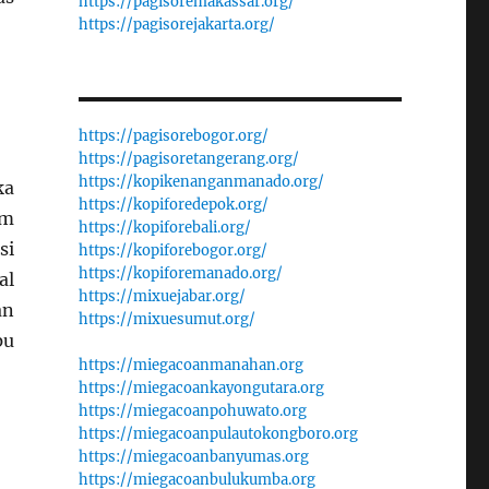
https://pagisoremakassar.org/
https://pagisorejakarta.org/
https://pagisorebogor.org/
https://pagisoretangerang.org/
https://kopikenanganmanado.org/
ka
https://kopiforedepok.org/
am
https://kopiforebali.org/
si
https://kopiforebogor.org/
https://kopiforemanado.org/
al
https://mixuejabar.org/
an
https://mixuesumut.org/
pu
https://miegacoanmanahan.org
https://miegacoankayongutara.org
https://miegacoanpohuwato.org
https://miegacoanpulautokongboro.org
https://miegacoanbanyumas.org
https://miegacoanbulukumba.org