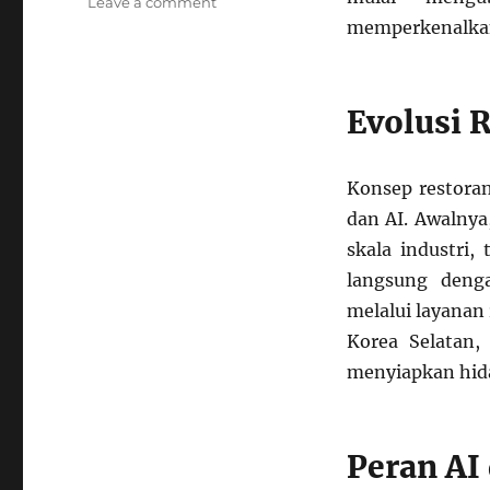
on
Leave a comment
Restoran
memperkenalkan 
Robotik:
Bagaimana
AI
Evolusi 
Mengubah
Cara
Kita
Menikmati
Konsep restora
Makanan
dan AI. Awalnya
skala industri,
langsung denga
melalui layanan 
Korea Selatan
menyiapkan hida
Peran AI