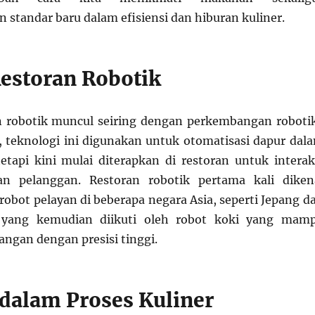
standar baru dalam efisiensi dan hiburan kuliner.
Restoran Robotik
n robotik muncul seiring dengan perkembangan roboti
, teknologi ini digunakan untuk otomatisasi dapur dal
 tetapi kini mulai diterapkan di restoran untuk interak
n pelanggan. Restoran robotik pertama kali diken
robot pelayan di beberapa negara Asia, seperti Jepang d
, yang kemudian diikuti oleh robot koki yang mam
ngan dengan presisi tinggi.
 dalam Proses Kuliner