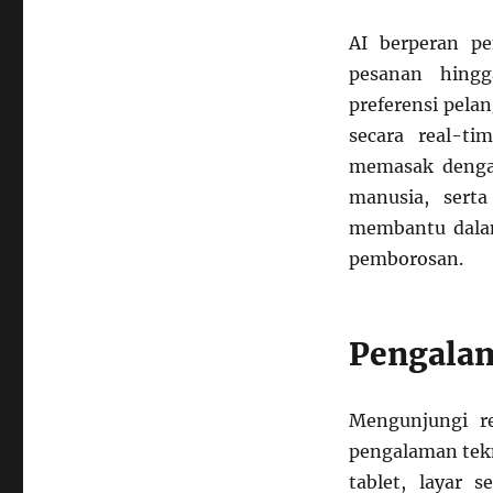
AI berperan pe
pesanan hingg
preferensi pela
secara real-t
memasak dengan
manusia, sert
membantu dala
pemborosan.
Pengalam
Mengunjungi re
pengalaman tekn
tablet, layar 