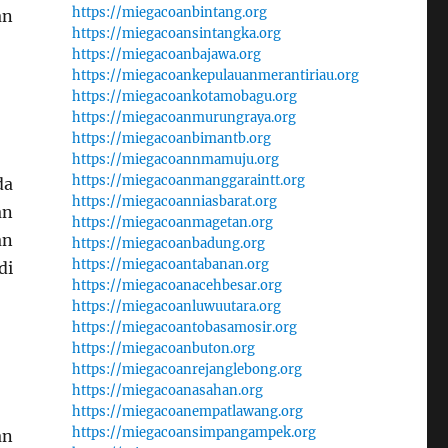
https://miegacoanbintang.org
an
https://miegacoansintangka.org
https://miegacoanbajawa.org
https://miegacoankepulauanmerantiriau.org
https://miegacoankotamobagu.org
https://miegacoanmurungraya.org
https://miegacoanbimantb.org
https://miegacoannmamuju.org
https://miegacoanmanggaraintt.org
da
https://miegacoanniasbarat.org
an
https://miegacoanmagetan.org
an
https://miegacoanbadung.org
https://miegacoantabanan.org
di
https://miegacoanacehbesar.org
https://miegacoanluwuutara.org
https://miegacoantobasamosir.org
https://miegacoanbuton.org
https://miegacoanrejanglebong.org
https://miegacoanasahan.org
https://miegacoanempatlawang.org
https://miegacoansimpangampek.org
an