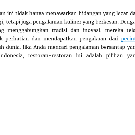
an ini tidak hanya menawarkan hidangan yang lezat d
ggi, tetapi juga pengalaman kuliner yang berkesan. Deng
ng menggabungkan tradisi dan inovasi, mereka tel
ik perhatian dan mendapatkan pengakuan dari
pecin
uh dunia. Jika Anda mencari pengalaman bersantap ya
Indonesia, restoran-restoran ini adalah pilihan ya