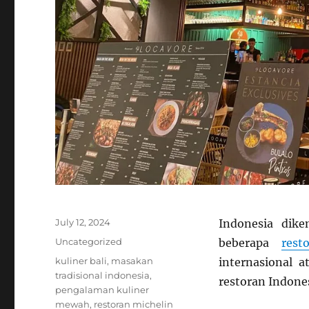
Posted
July 12, 2024
Indonesia dik
on
Categories
Uncategorized
beberapa
rest
Tags
kuliner bali
,
masakan
internasional a
tradisional indonesia
,
restoran Indone
pengalaman kuliner
mewah
,
restoran michelin