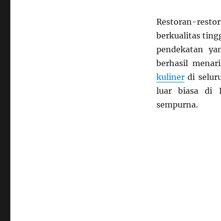
Restoran-restor
berkualitas tin
pendekatan ya
berhasil menar
kuliner
di selur
luar biasa di 
sempurna.