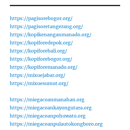
https://pagisorebogor.org/
https://pagisoretangerang.org/
https://kopikenanganmanado.org/
https://kopiforedepok.org/
https://kopiforebali.org/
https://kopiforebogor.org/
https://kopiforemanado.org/
https://mixuejabar.org/
https://mixuesumut.org/
https://miegacoanmanahan.org
https://miegacoankayongutara.org
https://miegacoanpohuwato.org
https://miegacoanpulautokongboro.org