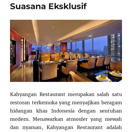
Suasana Eksklusif
Kahyangan Restaurant merupakan salah satu
restoran terkemuka yang menyajikan beragam
hidangan khas Indonesia dengan sentuhan
modern. Menawarkan atmosfer yang mewah
dan nyaman, Kahyangan Restaurant adalah