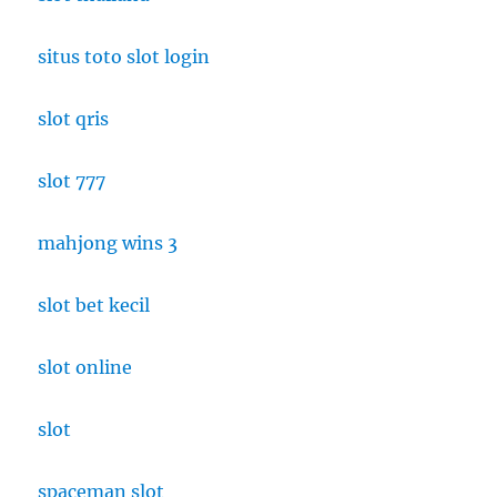
Eksklusif
situs toto slot login
slot qris
slot 777
mahjong wins 3
slot bet kecil
slot online
slot
spaceman slot