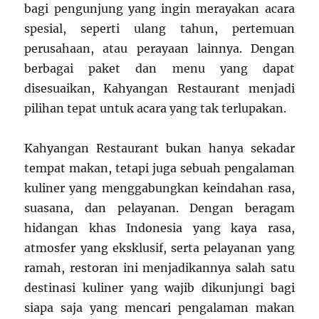
bagi pengunjung yang ingin merayakan acara
spesial, seperti ulang tahun, pertemuan
perusahaan, atau perayaan lainnya. Dengan
berbagai paket dan menu yang dapat
disesuaikan, Kahyangan Restaurant menjadi
pilihan tepat untuk acara yang tak terlupakan.
Kahyangan Restaurant bukan hanya sekadar
tempat makan, tetapi juga sebuah pengalaman
kuliner yang menggabungkan keindahan rasa,
suasana, dan pelayanan. Dengan beragam
hidangan khas Indonesia yang kaya rasa,
atmosfer yang eksklusif, serta pelayanan yang
ramah, restoran ini menjadikannya salah satu
destinasi kuliner yang wajib dikunjungi bagi
siapa saja yang mencari pengalaman makan