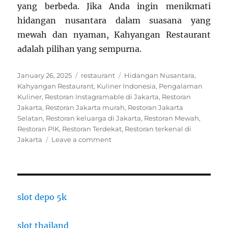
yang berbeda. Jika Anda ingin menikmati
hidangan nusantara dalam suasana yang
mewah dan nyaman, Kahyangan Restaurant
adalah pilihan yang sempurna.
Posted
Categories
Tags
January 26, 2025
restaurant
Hidangan Nusantara
,
on
Kahyangan Restaurant
,
Kuliner Indonesia
,
Pengalaman
Kuliner
,
Restoran Instagramable di Jakarta
,
Restoran
Jakarta
,
Restoran Jakarta murah
,
Restoran Jakarta
Selatan
,
Restoran keluarga di Jakarta
,
Restoran Mewah
,
Restoran PIK
,
Restoran Terdekat
,
Restoran terkenal di
on
Jakarta
Leave a comment
Kahyangan
Restaurant:
Menyajikan
Keindahan
Kuliner
slot depo 5k
Indonesia
dalam
slot thailand
Suasana