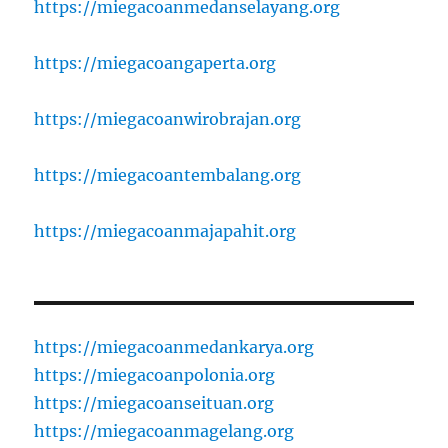
https://miegacoanmedanselayang.org
https://miegacoangaperta.org
https://miegacoanwirobrajan.org
https://miegacoantembalang.org
https://miegacoanmajapahit.org
https://miegacoanmedankarya.org
https://miegacoanpolonia.org
https://miegacoanseituan.org
https://miegacoanmagelang.org