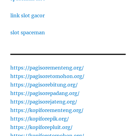
link slot gacor
slot spaceman
https://pagisorementeng.org/
https://pagisoretomohon.org/
https://pagisorebitung.org/
https://pagisorepadang.org/
https://pagisorejateng.org/
https://kopiforementeng.org/
https://kopiforepik.org/
https://kopiforepluit.org/
https://kopiforetomohon.org/