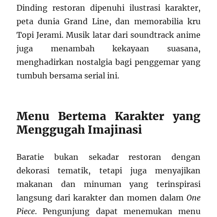
Dinding restoran dipenuhi ilustrasi karakter,
peta dunia Grand Line, dan memorabilia kru
Topi Jerami. Musik latar dari soundtrack anime
juga menambah kekayaan suasana,
menghadirkan nostalgia bagi penggemar yang
tumbuh bersama serial ini.
Menu Bertema Karakter yang
Menggugah Imajinasi
Baratie bukan sekadar restoran dengan
dekorasi tematik, tetapi juga menyajikan
makanan dan minuman yang terinspirasi
langsung dari karakter dan momen dalam
One
Piece
. Pengunjung dapat menemukan menu