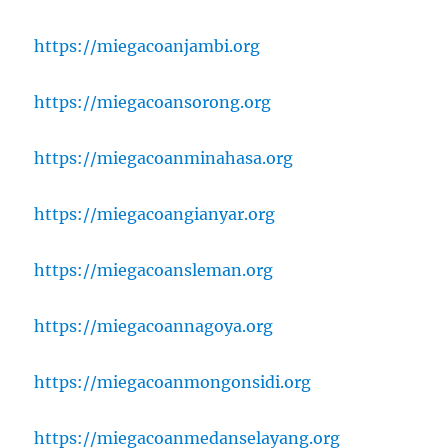
https://miegacoanjambi.org
https://miegacoansorong.org
https://miegacoanminahasa.org
https://miegacoangianyar.org
https://miegacoansleman.org
https://miegacoannagoya.org
https://miegacoanmongonsidi.org
https://miegacoanmedanselayang.org