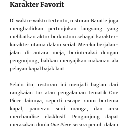
Karakter Favorit
Di waktu-waktu tertentu, restoran Baratie juga
menghadirkan pertunjukan langsung yang
melibatkan aktor berkostum sebagai karakter-
karakter utama dalam serial. Mereka berjalan-
jalan di antara meja, berinteraksi dengan
pengunjung, bahkan menyajikan makanan ala
pelayan kapal bajak laut.
Selain itu, restoran ini menjadi bagian dari
rangkaian tur atau pengalaman tematik One
Piece lainnya, seperti escape room bertema
kapal, pameran seni manga, dan area
merchandise eksklusif. Pengunjung dapat
merasakan dunia
One Piece
secara penuh dalam