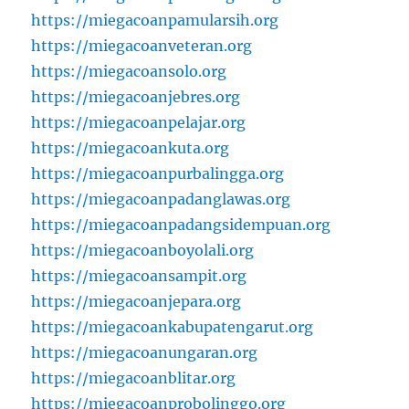
https://miegacoanpamularsih.org
https://miegacoanveteran.org
https://miegacoansolo.org
https://miegacoanjebres.org
https://miegacoanpelajar.org
https://miegacoankuta.org
https://miegacoanpurbalingga.org
https://miegacoanpadanglawas.org
https://miegacoanpadangsidempuan.org
https://miegacoanboyolali.org
https://miegacoansampit.org
https://miegacoanjepara.org
https://miegacoankabupatengarut.org
https://miegacoanungaran.org
https://miegacoanblitar.org
https://miegacoanprobolinggo.org