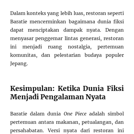
Dalam konteks yang lebih luas, restoran seperti
Baratie mencerminkan bagaimana dunia fiksi
dapat menciptakan dampak nyata. Dengan
menyasar penggemar lintas generasi, restoran
ini menjadi ruang nostalgia, pertemuan
komunitas, dan pelestarian budaya populer
Jepang.
Kesimpulan: Ketika Dunia Fiksi
Menjadi Pengalaman Nyata
Baratie dalam dunia
One Piece
adalah simbol
pertemuan antara makanan, petualangan, dan
persahabatan. Versi nyata dari restoran ini