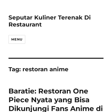
Seputar Kuliner Terenak Di
Restaurant
MENU
Tag:
restoran anime
Baratie: Restoran One
Piece Nyata yang Bisa
Dikunjungi Fans Anime di