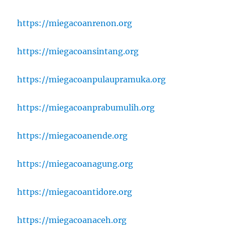
https://miegacoanrenon.org
https://miegacoansintang.org
https://miegacoanpulaupramuka.org
https://miegacoanprabumulih.org
https://miegacoanende.org
https://miegacoanagung.org
https://miegacoantidore.org
https://miegacoanaceh.org