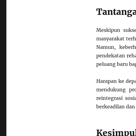
Tantanga
Meskipun sukse
masyarakat ter
Namun, keberh
pendekatan reha
peluang baru ba
Harapan ke dep
mendukung prog
reintegrasi sos
berkeadilan dan
Kesimpu