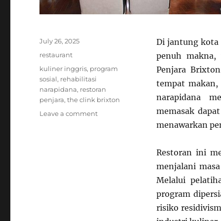
Posted
July 26, 2025
Di jantung kota
on
Categories
restaurant
penuh makna, 
Tags
kuliner inggris
,
program
Penjara Brixto
sosial
,
rehabilitasi
tempat makan, t
narapidana
,
restoran
narapidana me
penjara
,
the clink brixton
memasak dapat 
on
Leave a comment
The
menawarkan peng
Clink
Restaurant,
Restoran ini m
Inggris:
Filosofi
menjalani masa
Rehabilitasi
Melalui pelati
Lewat
program dipers
Kuliner
di
risiko residivi
Penjara