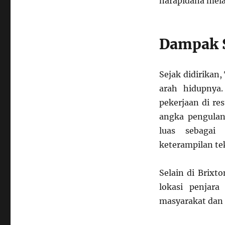
narapidana melal
Dampak S
Sejak didirikan
arah hidupnya
pekerjaan di re
angka pengulan
luas sebagai 
keterampilan te
Selain di Brixt
lokasi penjara
masyarakat dan 