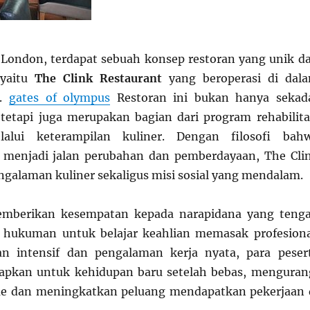
 London, terdapat sebuah konsep restoran yang unik d
yaitu
The Clink Restaurant
yang beroperasi di dal
n.
gates of olympus
Restoran ini bukan hanya sekad
etapi juga merupakan bagian dari program rehabilita
lalui keterampilan kuliner. Dengan filosofi bah
menjadi jalan perubahan dan pemberdayaan, The Cli
alaman kuliner sekaligus misi sosial yang mendalam.
emberikan kesempatan kepada narapidana yang teng
 hukuman untuk belajar keahlian memasak profesiona
han intensif dan pengalaman kerja nyata, para peser
iapkan untuk kehidupan baru setelah bebas, menguran
sme dan meningkatkan peluang mendapatkan pekerjaan 