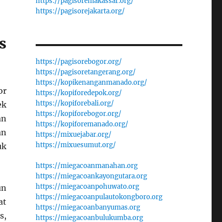
https://pagisoremakassar.org/
https://pagisorejakarta.org/
s
https://pagisorebogor.org/
https://pagisoretangerang.org/
https://kopikenanganmanado.org/
or
https://kopiforedepok.org/
https://kopiforebali.org/
ek
https://kopiforebogor.org/
an
https://kopiforemanado.org/
an
https://mixuejabar.org/
https://mixuesumut.org/
uk
https://miegacoanmanahan.org
https://miegacoankayongutara.org
https://miegacoanpohuwato.org
un
https://miegacoanpulautokongboro.org
at
https://miegacoanbanyumas.org
s,
https://miegacoanbulukumba.org