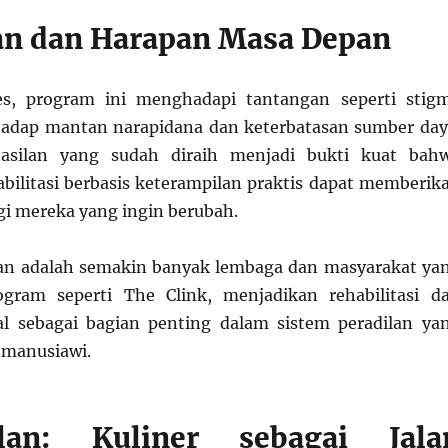
n dan Harapan Masa Depan
s, program ini menghadapi tantangan seperti stig
hadap mantan narapidana dan keterbatasan sumber day
asilan yang sudah diraih menjadi bukti kuat bah
bilitasi berbasis keterampilan praktis dapat memberik
gi mereka yang ingin berubah.
an adalah semakin banyak lembaga dan masyarakat ya
ram seperti The Clink, menjadikan rehabilitasi d
ial sebagai bagian penting dalam sistem peradilan ya
 manusiawi.
lan: Kuliner sebagai Jala