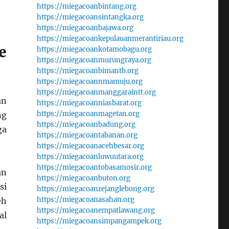
https://miegacoanbintang.org
https://miegacoansintangka.org
https://miegacoanbajawa.org
https://miegacoankepulauanmerantiriau.org
e
https://miegacoankotamobagu.org
https://miegacoanmurungraya.org
https://miegacoanbimantb.org
https://miegacoannmamuju.org
https://miegacoanmanggaraintt.org
an
https://miegacoanniasbarat.org
https://miegacoanmagetan.org
ng
https://miegacoanbadung.org
ga
https://miegacoantabanan.org
https://miegacoanacehbesar.org
https://miegacoanluwuutara.org
https://miegacoantobasamosir.org
an
https://miegacoanbuton.org
si
https://miegacoanrejanglebong.org
https://miegacoanasahan.org
eh
https://miegacoanempatlawang.org
al
https://miegacoansimpangampek.org