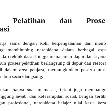
m Pelatihan dan Prose
asi
erja sama dengan koki berpengalaman dan ment
ang membimbing narapidana dalam berbagai asp
 dari teknik dasar hingga manajemen dapur dan layan
ruh proses pelatihan berlangsung di dapur dan restor
 di dalam area penjara, memungkinkan peserta unt
 ilmu secara langsung.
 bukan hanya soal memasak, tetapi juga membang
tanggung jawab, dan keterampilan sosial. Dengan terlib
an profesional, narapidana belajar nilai kerja kera