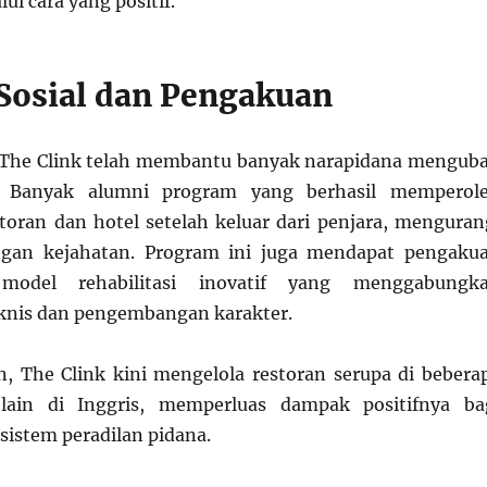
ui cara yang positif.
osial dan Pengakuan
, The Clink telah membantu banyak narapidana mengub
. Banyak alumni program yang berhasil memperol
storan dan hotel setelah keluar dari penjara, menguran
gan kejahatan. Program ini juga mendapat pengaku
model rehabilitasi inovatif yang menggabungk
knis dan pengembangan karakter.
on, The Clink kini mengelola restoran serupa di bebera
 lain di Inggris, memperluas dampak positifnya ba
sistem peradilan pidana.