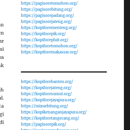
https://pagisoretomohon.org/
https://pagisorebitung.org/
https://pagisorepadang.org/
https://pagisorejateng.org/
an
https://kopiforementeng.org/
am
https://kopiforepik.org/
https://kopiforepluit.org/
ar
https://kopiforetomohon.org/
si
https://kopiforemakassar.org/
wa
nk
https://kopiforebanten.org/
https://kopiforejateng.org/
ah
https://kopiforesumut.org/
l.
https://kopiforejayapura.org/
ta
https://mixuebitung.org/
https://kopikenanganjayapura.org/
gi
https://kopiforetangerang.org/
di
https://pagisorepik.org/