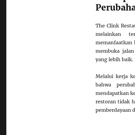
Perubah
The Clink Resta
melainkan t
memanfaatkan ke
membuka jalan
yang lebih baik.
Melalui kerja 
bahwa peruba
mendapatkan kes
restoran tidak 
pemberdayaan d