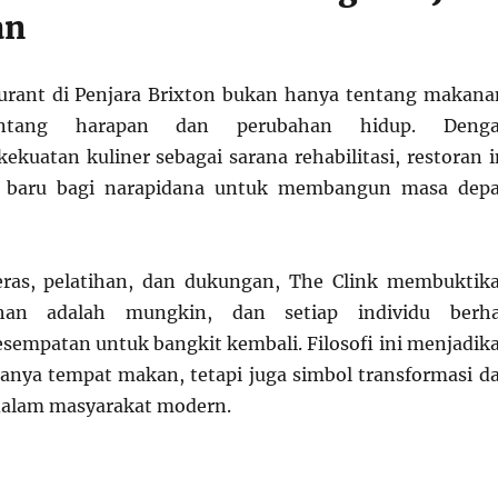
an
urant di Penjara Brixton bukan hanya tentang makana
entang harapan dan perubahan hidup. Deng
kuatan kuliner sebagai sarana rehabilitasi, restoran i
 baru bagi narapidana untuk membangun masa dep
keras, pelatihan, dan dukungan, The Clink membuktik
han adalah mungkin, dan setiap individu berh
empatan untuk bangkit kembali. Filosofi ini menjadik
hanya tempat makan, tetapi juga simbol transformasi d
alam masyarakat modern.