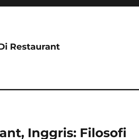
Di Restaurant
nt, Inggris: Filosofi