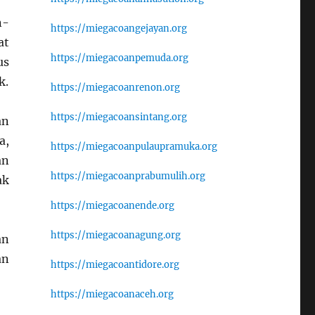
n-
https://miegacoangejayan.org
at
https://miegacoanpemuda.org
us
k.
https://miegacoanrenon.org
https://miegacoansintang.org
an
a,
https://miegacoanpulaupramuka.org
an
https://miegacoanprabumulih.org
ak
https://miegacoanende.org
https://miegacoanagung.org
an
an
https://miegacoantidore.org
https://miegacoanaceh.org