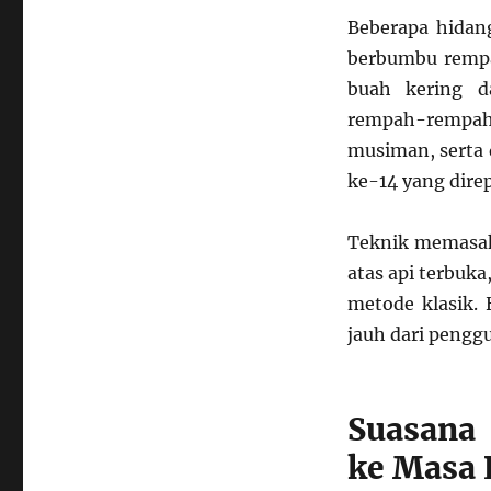
Beberapa hidan
berbumbu rempa
buah kering d
rempah-rempah
musiman, serta 
ke-14 yang dire
Teknik memasak 
atas api terbuk
metode klasik. 
jauh dari pengg
Suasana
ke Masa 