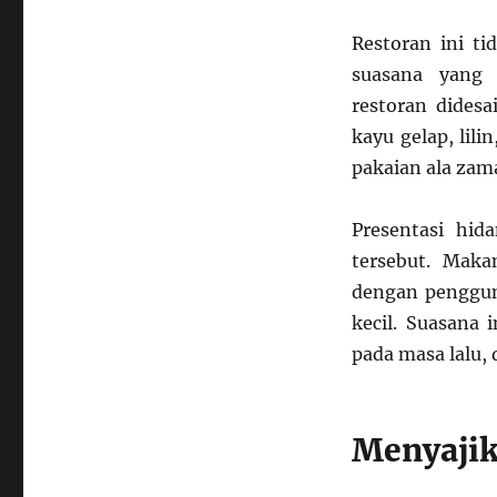
Restoran ini t
suasana yang 
restoran dides
kayu gelap, lil
pakaian ala zam
Presentasi hi
tersebut. Maka
dengan penggun
kecil. Suasan
pada masa lalu,
Menyajik