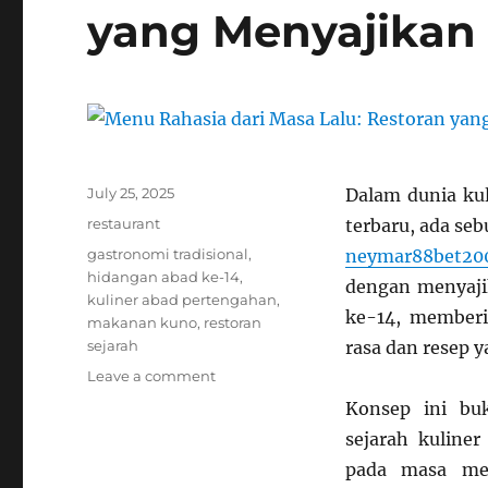
yang Menyajikan
Posted
July 25, 2025
Dalam dunia kul
on
Categories
restaurant
terbaru, ada se
Tags
gastronomi tradisional
,
neymar88bet20
hidangan abad ke-14
,
dengan menyaji
kuliner abad pertengahan
,
ke-14, memberi
makanan kuno
,
restoran
sejarah
rasa dan resep 
on
Leave a comment
Menu
Konsep ini bu
Rahasia
sejarah kuline
dari
Masa
pada masa med