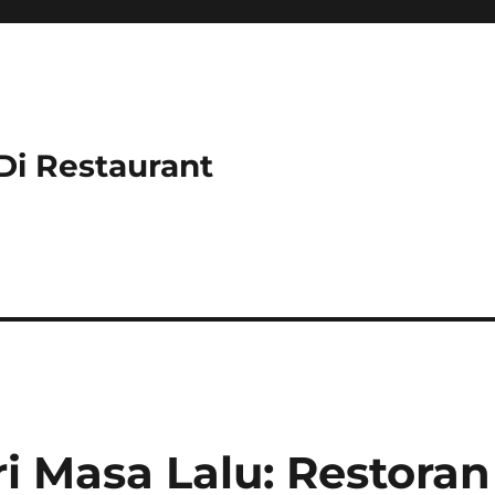
Di Restaurant
i Masa Lalu: Restoran