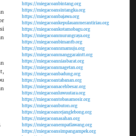
https://miegacoanbintang.org
https://miegacoansintangka.org
an
https://miegacoanbajawa.org
or
https://miegacoankepulauanmerantiriau.org
si
https://miegacoankotamobagu.org
https://miegacoanmurungraya.org
an
https://miegacoanbimantb.org
https://miegacoannmamuju.org
https://miegacoanmanggaraintt.org
https://miegacoanniasbarat.org
an
https://miegacoanmagetan.org
t,
https://miegacoanbadung.org
pu
https://miegacoantabanan.org
https://miegacoanacehbesar.org
an
https://miegacoanluwuutara.org
https://miegacoantobasamosir.org
https://miegacoanbuton.org
https://miegacoanrejanglebong.org
https://miegacoanasahan.org
n
https://miegacoanempatlawang.org
https://miegacoansimpangampek.org