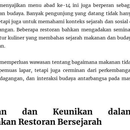
menyajikan menu abad ke-14 ini juga berperan sebag
dan budaya. Banyak pengunjung yang datang tidak han
tapi juga untuk memahami konteks sejarah dan sosial 
idangan. Beberapa restoran bahkan mengadakan semina
 tur kuliner yang membahas sejarah makanan dan buda
an.
 memperluas wawasan tentang bagaimana makanan tid
pemuas lapar, tetapi juga cerminan dari perkembang
rdagangan, dan interaksi budaya antarbangsa pada ma
gan dan Keunikan dala
kan Restoran Bersejarah