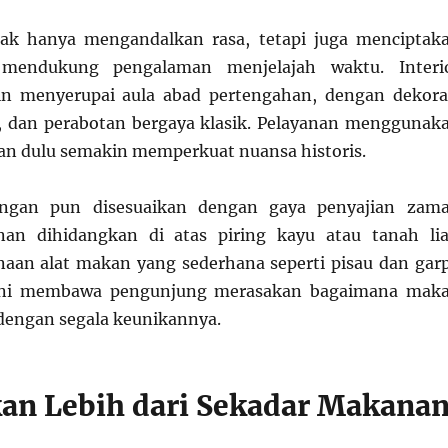
idak hanya mengandalkan rasa, tetapi juga menciptak
mendukung pengalaman menjelajah waktu. Interi
ain menyerupai aula abad pertengahan, dengan dekora
in, dan perabotan bergaya klasik. Pelayanan menggunak
an dulu semakin memperkuat nuansa historis.
dangan pun disesuaikan dengan gaya penyajian zam
nan dihidangkan di atas piring kayu atau tanah lia
aan alat makan yang sederhana seperti pisau dan gar
a ini membawa pengunjung merasakan bagaimana mak
 dengan segala keunikannya.
an Lebih dari Sekadar Makana