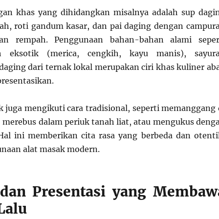
gan khas yang dihidangkan misalnya adalah sup dagi
h, roti gandum kasar, dan pai daging dengan campur
an rempah. Penggunaan bahan-bahan alami seper
 eksotik (merica, cengkih, kayu manis), sayur
daging dari ternak lokal merupakan ciri khas kuliner ab
presentasikan.
juga mengikuti cara tradisional, seperti memanggang 
a, merebus dalam periuk tanah liat, atau mengukus deng
Hal ini memberikan cita rasa yang berbeda dan otenti
unaan alat masak modern.
 dan Presentasi yang Membaw
Lalu