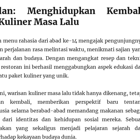
lan: Menghidupkan Kembal
Kuliner Masa Lalu
n menu rahasia dari abad ke-14 mengajak pengunjungn
 perjalanan rasa melintasi waktu, menikmati sajian ya
jarah dan budaya. Dengan mengangkat resep dan tekn
restoran ini berhasil menggabungkan aspek edukasi d
tu paket kuliner yang unik.
ni, warisan kuliner masa lalu tidak hanya dikenang, teta
an kembali, memberikan perspektif baru tenta
usia selama berabad-abad memandang makanan sebag
 dari identitas dan kehidupan sosial mereka. Sebu
kan yang sekaligus menjadi pelajaran sejarah d
rhadap kekayaan budaya dunia.