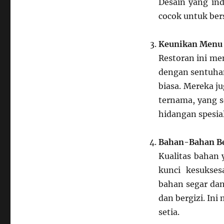
Desain yang in
cocok untuk ber
Keunikan Menu 
Restoran ini me
dengan sentuhan
biasa. Mereka j
ternama, yang 
hidangan spesia
Bahan-Bahan Be
Kualitas bahan 
kunci kesukse
bahan segar dan
dan bergizi. Ini
setia.