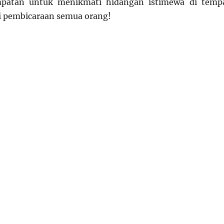
mpatan untuk menikmati hidangan istimewa di temp
i pembicaraan semua orang!