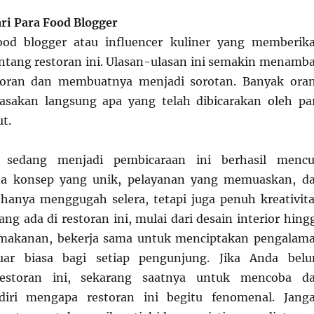
ri Para Food Blogger
food blogger atau influencer kuliner yang memberik
tentang restoran ini. Ulasan-ulasan ini semakin menamb
storan dan membuatnya menjadi sorotan. Banyak ora
asakan langsung apa yang telah dibicarakan oleh pa
t.
 sedang menjadi pembicaraan ini berhasil mencu
na konsep yang unik, pelayanan yang memuaskan, d
anya menggugah selera, tetapi juga penuh kreativita
ng ada di restoran ini, mulai dari desain interior hing
 makanan, bekerja sama untuk menciptakan pengalam
ar biasa bagi setiap pengunjung. Jika Anda bel
estoran ini, sekarang saatnya untuk mencoba d
diri mengapa restoran ini begitu fenomenal. Jang