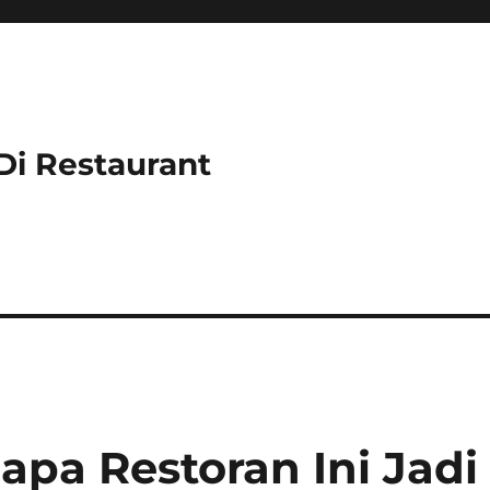
Di Restaurant
apa Restoran Ini Jadi