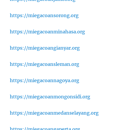
https://miegacoansorong.org
https://miegacoanminahasa.org
https://miegacoangianyar.org
https://miegacoansleman.org
https://miegacoannagoya.org
https://miegacoanmongonsidi.org
https://miegacoanmedanselayang.org
https://miegacoangaperta.org