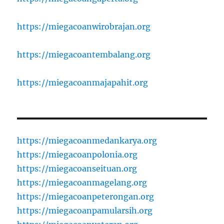
https://miegacoanwirobrajan.org
https://miegacoantembalang.org
https://miegacoanmajapahit.org
https://miegacoanmedankarya.org
https://miegacoanpolonia.org
https://miegacoanseituan.org
https://miegacoanmagelang.org
https://miegacoanpeterongan.org
https://miegacoanpamularsih.org