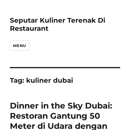
Seputar Kuliner Terenak Di
Restaurant
MENU
Tag:
kuliner dubai
Dinner in the Sky Dubai:
Restoran Gantung 50
Meter di Udara dengan