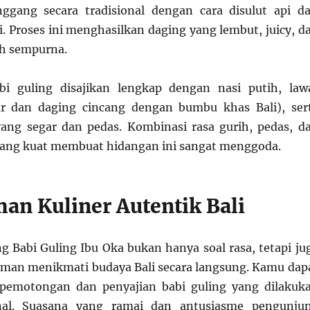
ggang secara tradisional dengan cara disulut api da
i. Proses ini menghasilkan daging yang lembut, juicy, d
ah sempurna.
abi guling disajikan lengkap dengan nasi putih, law
r dan daging cincang dengan bumbu khas Bali), ser
ang segar dan pedas. Kombinasi rasa gurih, pedas, d
ang kuat membuat hidangan ini sangat menggoda.
an Kuliner Autentik Bali
 Babi Guling Ibu Oka bukan hanya soal rasa, tetapi ju
man menikmati budaya Bali secara langsung. Kamu dap
 pemotongan dan penyajian babi guling yang dilakuk
onal. Suasana yang ramai dan antusiasme pengunju