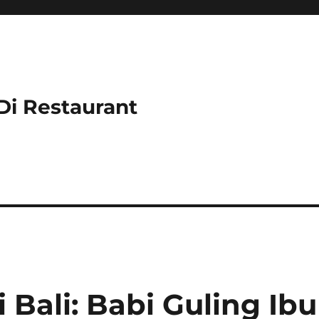
Di Restaurant
 Bali: Babi Guling Ibu