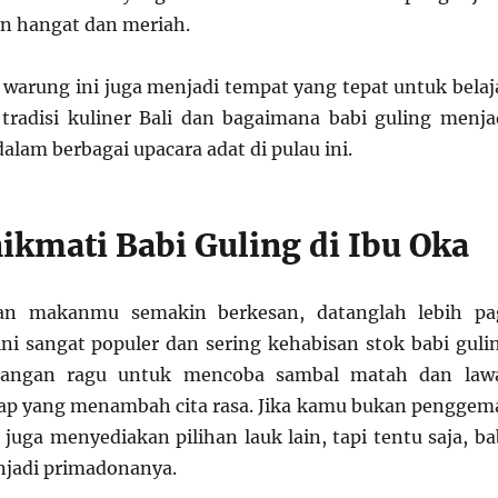
 hangat dan meriah.
, warung ini juga menjadi tempat yang tepat untuk belaj
 tradisi kuliner Bali dan bagaimana babi guling menja
alam berbagai upacara adat di pulau ini.
ikmati Babi Guling di Ibu Oka
an makanmu semakin berkesan, datanglah lebih pa
ni sangat populer dan sering kehabisan stok babi guli
. Jangan ragu untuk mencoba sambal matah dan law
ap yang menambah cita rasa. Jika kamu bukan penggem
 juga menyediakan pilihan lauk lain, tapi tentu saja, ba
njadi primadonanya.