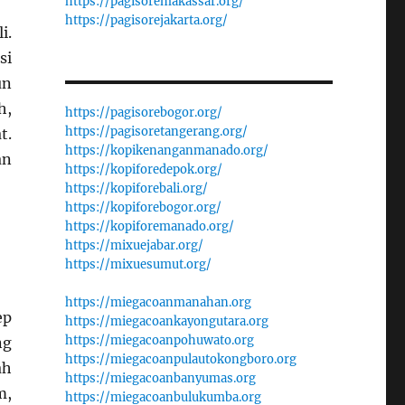
https://pagisoremakassar.org/
https://pagisorejakarta.org/
i.
si
un
h,
https://pagisorebogor.org/
https://pagisoretangerang.org/
t.
https://kopikenanganmanado.org/
an
https://kopiforedepok.org/
https://kopiforebali.org/
https://kopiforebogor.org/
https://kopiforemanado.org/
https://mixuejabar.org/
https://mixuesumut.org/
https://miegacoanmanahan.org
ep
https://miegacoankayongutara.org
https://miegacoanpohuwato.org
ng
https://miegacoanpulautokongboro.org
ah
https://miegacoanbanyumas.org
m,
https://miegacoanbulukumba.org