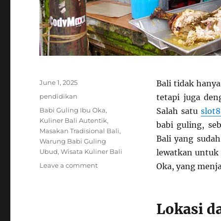
Posted
June 1, 2025
Bali tidak hany
on
Categories
pendidikan
tetapi juga de
Tags
Babi Guling Ibu Oka
,
Salah satu
slot
Kuliner Bali Autentik
,
babi guling, s
Masakan Tradisional Bali
,
Bali yang suda
Warung Babi Guling
Ubud
,
Wisata Kuliner Bali
lewatkan untuk 
on
Leave a comment
Oka, yang menjad
Santapan
Lezat
di
Lokasi d
Bali:
Babi