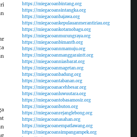
https://miegacoanbintang.org
ri
https://miegacoansintangka.org
an
https://miegacoanbajawa.org
https://miegacoankepulauanmerantiriau.org
https://miegacoankotamobagu.org
https://miegacoanmurungraya.org
ar
https://miegacoanbimantb.org
ta
https://miegacoannmamuju.org
https://miegacoanmanggaraintt.org
an
https://miegacoanniasbarat.org
https://miegacoanmagetan.org
https://miegacoanbadung.org
https://miegacoantabanan.org
https://miegacoanacehbesar.org
https://miegacoanluwuutara.org
https://miegacoantobasamosir.org
https://miegacoanbuton.org
ga
https://miegacoanrejanglebong.org
at
https://miegacoanasahan.org
https://miegacoanempatlawang.org
an
https://miegacoansimpangampek.org
ng