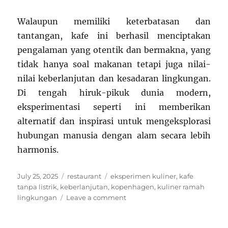
Walaupun memiliki keterbatasan dan
tantangan, kafe ini berhasil menciptakan
pengalaman yang otentik dan bermakna, yang
tidak hanya soal makanan tetapi juga nilai-
nilai keberlanjutan dan kesadaran lingkungan.
Di tengah hiruk-pikuk dunia modern,
eksperimentasi seperti ini memberikan
alternatif dan inspirasi untuk mengeksplorasi
hubungan manusia dengan alam secara lebih
harmonis.
Posted
Categories
Tags
July 25, 2025
restaurant
eksperimen kuliner
,
kafe
on
tanpa listrik
,
keberlanjutan
,
kopenhagen
,
kuliner ramah
on
lingkungan
Leave a comment
Kafe
Tanpa