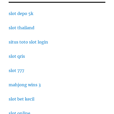
Listrik
di
Kopenhagen:
slot depo 5k
Eksperimen
Kuliner
slot thailand
Ramah
Iklim
yang
situs toto slot login
Radikal
slot qris
slot 777
mahjong wins 3
slot bet kecil
slot online