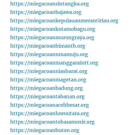
https://miegacoansintangka.org
https://miegacoanbajawa.org
https://miegacoankepulauanmerantiriau.org
https://miegacoankotamobagu.org
https://miegacoanmurungraya.org
https://miegacoanbimantb.org
https://miegacoannmamuju.org
https://miegacoanmanggaraintt.org
https://miegacoanniasbarat.org
https://miegacoanmagetan.org
https://miegacoanbadung.org
https://miegacoantabanan.org
https://miegacoanacehbesar.org
https://miegacoanluwuutara.org
https://miegacoantobasamosir.org
https://miegacoanbuton.org