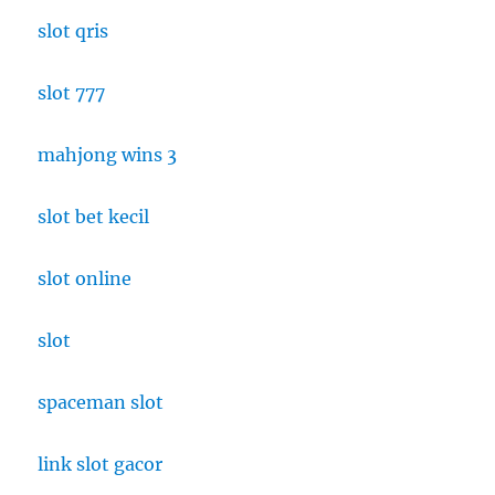
slot qris
slot 777
mahjong wins 3
slot bet kecil
slot online
slot
spaceman slot
link slot gacor