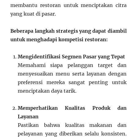
membantu restoran untuk menciptakan citra
yang kuat di pasar.
Beberapa langkah strategis yang dapat diambil
untuk menghadapi kompetisi restoran:
Mengidentifikasi Segmen Pasar yang Tepat
Memahami siapa pelanggan target dan
menyesuaikan menu serta layanan dengan
preferensi mereka sangat penting untuk
menciptakan daya tarik.
Memperhatikan Kualitas Produk dan
Layanan
Pastikan bahwa kualitas makanan dan
pelayanan yang diberikan selalu konsisten.