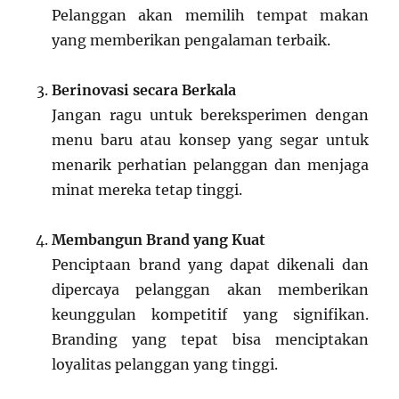
Pelanggan akan memilih tempat makan
yang memberikan pengalaman terbaik.
Berinovasi secara Berkala
Jangan ragu untuk bereksperimen dengan
menu baru atau konsep yang segar untuk
menarik perhatian pelanggan dan menjaga
minat mereka tetap tinggi.
Membangun Brand yang Kuat
Penciptaan brand yang dapat dikenali dan
dipercaya pelanggan akan memberikan
keunggulan kompetitif yang signifikan.
Branding yang tepat bisa menciptakan
loyalitas pelanggan yang tinggi.