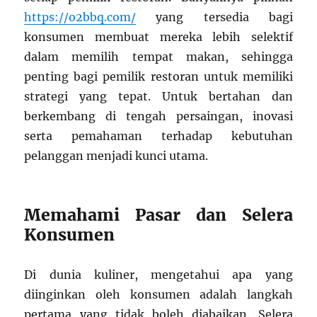
https://o2bbq.com/
yang tersedia bagi
konsumen membuat mereka lebih selektif
dalam memilih tempat makan, sehingga
penting bagi pemilik restoran untuk memiliki
strategi yang tepat. Untuk bertahan dan
berkembang di tengah persaingan, inovasi
serta pemahaman terhadap kebutuhan
pelanggan menjadi kunci utama.
Memahami Pasar dan Selera
Konsumen
Di dunia kuliner, mengetahui apa yang
diinginkan oleh konsumen adalah langkah
pertama yang tidak boleh diabaikan. Selera