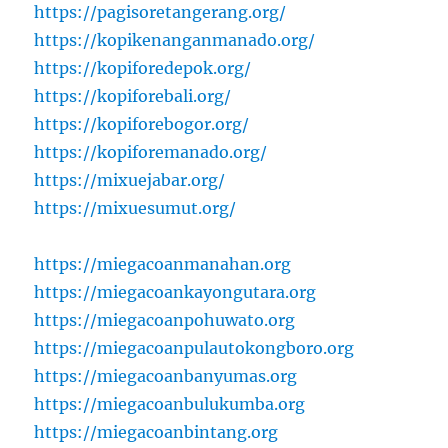
https://pagisoretangerang.org/
https://kopikenanganmanado.org/
https://kopiforedepok.org/
https://kopiforebali.org/
https://kopiforebogor.org/
https://kopiforemanado.org/
https://mixuejabar.org/
https://mixuesumut.org/
https://miegacoanmanahan.org
https://miegacoankayongutara.org
https://miegacoanpohuwato.org
https://miegacoanpulautokongboro.org
https://miegacoanbanyumas.org
https://miegacoanbulukumba.org
https://miegacoanbintang.org